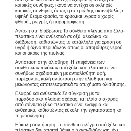
καιρικές συνθήκες, ικανό να αντέχει σε σκληρές
καιρικές συνθήκες όπως η υπεριώδης ακτινοβολία, η
υψηλή θερμοκρασία, το κρύο,και υγρασία χωρίς
φθορά., ρωγμές ή παραμόρφωση.
Αντοχή στη διάβρωση: Το σύνθετο πλέγμα από ξύλο-
πλαστικό είναι ανθεκτικό σε οξύ, αλκαλικό και
διάβρωση, καθιστώντας το κατάλληλο για χρήση σε
υγρό ή όξινο περιβάλλον,όπως οι αποβάθρες νερού
και οι άκρες της πισίνας.
Αντίσταση στην ολίσθηση: Η επιφάνεια των
συνθετικών πινάκων από ξύλο και πλαστικό είναι
συνήθως σχεδιασμένη με αντιαλίσθητη υφή,
παρέχοντας καλή αντίσταση στην ολίσθηση και
μειώνοντας αποτελεσματικά τα ατυχήματα ολίσθησης.
Ελαφρύ και ανθεκτικό: Σε σύγκριση με τα
παραδοσιακά πλαίσια σχάρας, τα πλαίσια σχάρας
από σύνθετο ξύλο-πλαστικό είναι ελαφριά και
ανθεκτικά, καθιστώντας εύκολη την εγκατάσταση και
τη μετακίνηση.
Εύκολη συντήρηση: Το σύνθετο πλέγμα από ξύλο και
πλαστικό δεν απαιτεί βάψιμο ή αντι-διάβρωση, έχει