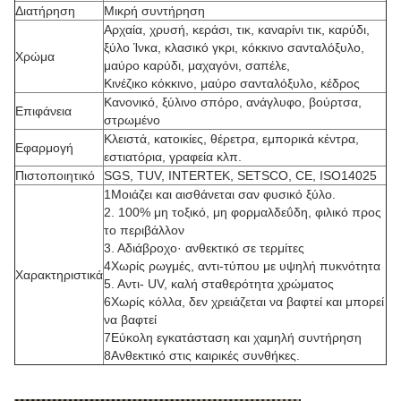
Διατήρηση
Μικρή συντήρηση
Αρχαία, χρυσή, κεράσι, τικ, καναρίνι τικ, καρύδι,
ξύλο Ίνκα, κλασικό γκρι, κόκκινο σανταλόξυλο,
Χρώμα
μαύρο καρύδι, μαχαγόνι, σαπέλε,
Κινέζικο κόκκινο, μαύρο σανταλόξυλο, κέδρος
Κανονικό, ξύλινο σπόρο, ανάγλυφο, βούρτσα,
Επιφάνεια
στρωμένο
Κλειστά, κατοικίες, θέρετρα, εμπορικά κέντρα,
Εφαρμογή
εστιατόρια, γραφεία κλπ.
Πιστοποιητικό
SGS, TUV, INTERTEK, SETSCO, CE, ISO14025
1Μοιάζει και αισθάνεται σαν φυσικό ξύλο.
2. 100% μη τοξικό, μη φορμαλδεΰδη, φιλικό προς
το περιβάλλον
3. Αδιάβροχο· ανθεκτικό σε τερμίτες
4Χωρίς ρωγμές, αντι-τύπου με υψηλή πυκνότητα
Χαρακτηριστικά
5. Αντι- UV, καλή σταθερότητα χρώματος
6Χωρίς κόλλα, δεν χρειάζεται να βαφτεί και μπορεί
να βαφτεί
7Εύκολη εγκατάσταση και χαμηλή συντήρηση
8Ανθεκτικό στις καιρικές συνθήκες.