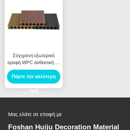
είναι τα υλικά που
χρησιμοποιούνται για την
κατασκευή των υλικών.
Σύγχρονη εξωτερική
οροφή WPC ανθεκτική σε
γρατζουνιές σύνθετη
Πάρτε την καλύτερη
οροφή για κήπους
βεράντες μονοπάτια
αδιάβροχα αντιστροφή
τιμή
ομαλή βούρτσωση
Μας ελάτε σε επαφή με
Foshan Huiju Decoration Material