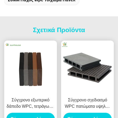
Σχετικά Προϊόντα
Σύγχρονο εξωτερικό
Σύγχρονο σχεδιασμό
δάπεδο WPC, τετράγωνο,
WPC πατώματα υψηλής
πυρίμαχο, αδιάβροχο,
απόδοσης 23mm X