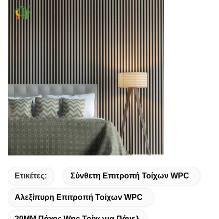
Ετικέτες:
Σύνθετη Επιτροπή Τοίχων WPC
Αλεξίπυρη Επιτροπή Τοίχων WPC
20MM Πάχος Wpc Τοίχωμα Πάνελ