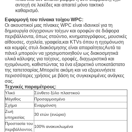
αντοχή σε λεκέδες και απαιτεί μόνο τακτικό
καθαρισμό.
Εφαρμογή του πίνακα τοίχου WPC:
Οι ακουστικοί μας πίνακες WPC είναι ιδανικοί για τη
δημιουργία σύγχρονων τοίχων και οροφών σε διάφορα
περιβάλλοντα, όπως στούντιο, κινηματογράφους, μουσικές
αίθουσες, σχολεία, γραφεία,και KTVs όπου η ηχομόνωση
και κομψές στυλ διακόσμησης είναι απαραίτητεςΑυτά τα
πάνελ μπορούν να χρησιμοποιηθούν ως διακοσμητικά
υλικά κάλυψης για τοίχους, οροφές, διαχωριστικά και
ηχομόνωση, καθιστώντας τα ένα εξαιρετικό υποκατάστατο
της ταπετσαρίας.Μπορείτε ακόμη και να εξερευνήσετε
περισσότερες χρήσεις με βάση τις συγκεκριμένες ανάγκες
σας.
Τεχνικές παραμέτρους:
Υλικό
Σύνθετο ξύλο πλαστικού
Μέγεθος
Προσαρμοσμένο
Σχήμα
Εναρμόνιση
Ζωή
30 ετών (ενώριο)
υπηρεσίας
Προστασία του
100% ανακυκλωμένα
περιβάλλοντος