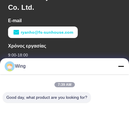
Co. Ltd.
E-mail
ryanho@fs-sunhouse.com
Χρόνος εργασίας
9:00-18:00
Wing
Η διεύθυνσή μας
Διεύθυνση εταιρείας
7:39 AM
Διεθνές κτήριο Weiye, δρόμος Yixian, κωμόπολη του Δαλιού,
περιοχή Nanhai, πόλη Foshan
Good day, what product are you looking for?
Διεύθυνση εργοστασίων
Φωσάν Ντάλι
Τηλ.