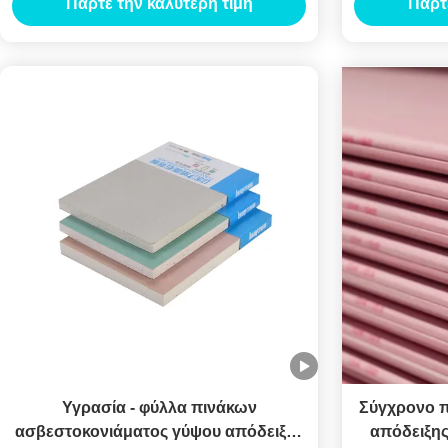
Πάρτε την καλύτερη τιμή
Πάρτ
Υγρασία - φύλλα πινάκων
Σύγχρονο 
ασβεστοκονιάματος γύψου απόδειξης
απόδειξης