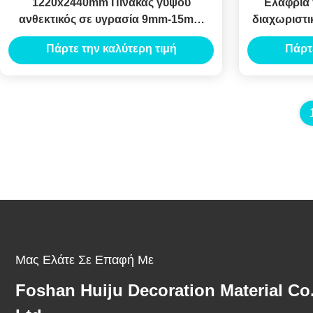
1220x2440mm Πίνακας γύψου
Ελαφριά 
ανθεκτικός σε υγρασία 9mm-15mm
διαχωριστι
πάχος
Πάρτε την καλύτερη τιμή
Πάρτ
Μας Ελάτε Σε Επαφή Με
Foshan Huiju Decoration Material Co