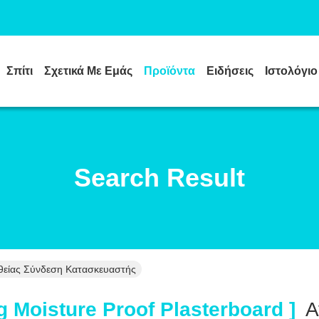
Σπίτι
Σχετικά Με Εμάς
Προϊόντα
Ειδήσεις
Ιστολόγιο
Search Result
ευθείας Σύνδεση Κατασκευαστής
g Moisture Proof Plasterboard ]
Α