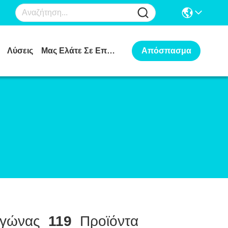
Λύσεις
Μας Ελάτε Σε Επαφή Με
Απόσπασμα
γώνας
119
Προϊόντα