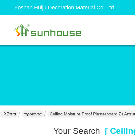
Foshan Huiju Decoration Material Co. Ltd.
Σπίτι
προϊόντα
Ceiling Moisture Proof Plasterboard Σε Απ
Your Search
[ Ceilin