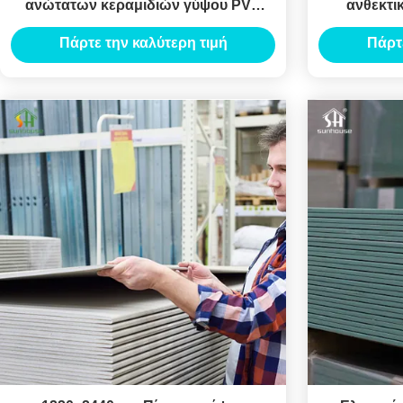
ανώτατων κεραμιδιών γύψου PVC
ανθεκτι
ακρών 8.5mm τετραγωνική - απόδειξη
Πάρτε την καλύτερη τιμή
Πάρτ