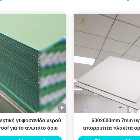
νθεκτική γυψοσανίδα νερού
600x600mm 7mm υγ
roof για το ανώτατο όριο
απορριπτέα πλακέτα ο
γύψο PVC και πλακάκια 