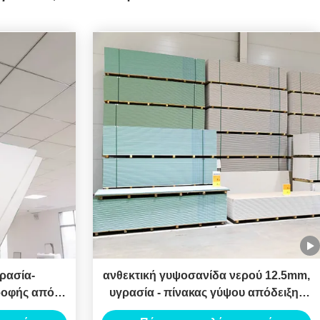
ρασία-
ανθεκτική γυψοσανίδα νερού 12.5mm,
ροφής από
υγρασία - πίνακας γύψου απόδειξης
οροφής από
για το ανώτατο όριο