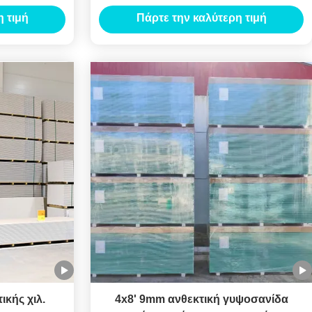
 κτίριο
περιβάλλον πυρίμαχος
 τιμή
Πάρτε την καλύτερη τιμή
ικής χιλ.
4x8' 9mm ανθεκτική γυψοσανίδα