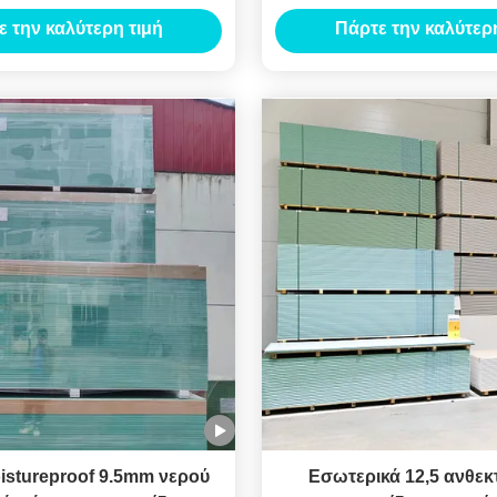
ο όριο διαμερισμάτων
απόδειξη 12mm για το
ε την καλύτερη τιμή
Πάρτε την καλύτερη
γραφείων
Moistureproof 9.5mm νερού
Εσωτερικά 12,5 ανθεκτ