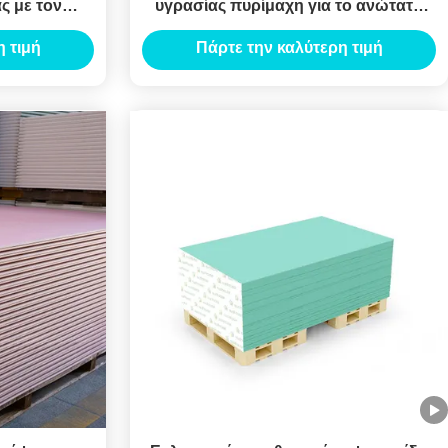
ς με τον
υγρασίας πυρίμαχη για το ανώτατο
 ακρών
όριο
 τιμή
Πάρτε την καλύτερη τιμή