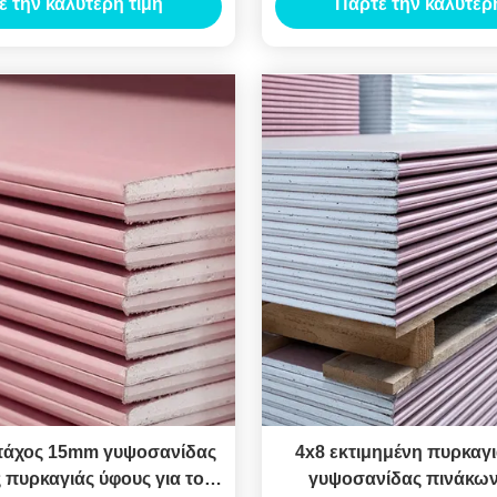
ε την καλύτερη τιμή
Πάρτε την καλύτερη
γύψο για πυρόστατες και
εφαρμογές
πάχος 15mm γυψοσανίδας
4x8 εκτιμημένη πυρκαγ
 πυρκαγιάς ύφους για το
γυψοσανίδας πινάκων