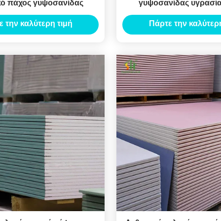
κό πάχος γυψοσανίδας
γυψοσανίδας υγρασία
τετραγωνικό cOem
ε την καλύτερη τιμή
Πάρτε την καλύτερη