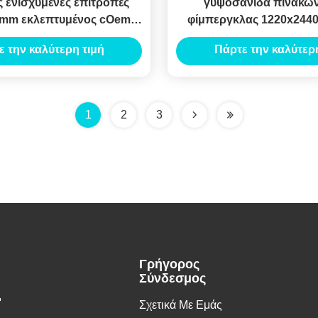
 ενισχυμένες επιτροπές
γυψοσανίδα πινάκω
2mm εκλεπτυμένος cOem
φίμπεργκλας 1220x24
ψοσανίδας ακρών
που ενισχύετα
ε την καλύτερη τιμή
Πάρτε την καλύτερη
1
2
3
Γρήγορος
Σύνδεσμος
.
Σχετικά Με Εμάς