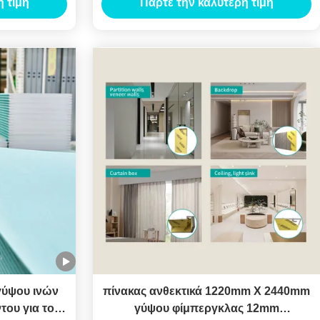
 τιμή
Πάρτε την καλύτερη τιμή
γύψου ινών
πίνακας ανθεκτικά 1220mm X 2440mm
ου για το
γύψου φίμπεργκλας 12mm