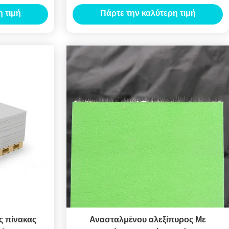
τοίχων
συνηθισμένος
 τιμή
Πάρτε την καλύτερη τιμή
ς πίνακας
Ανασταλμένου αλεξίπυρος Με