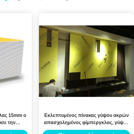
λας 15mm ο
Εκλεπτυμένος πίνακας γύψου ακρών
υσε την
απασχολημένος φίμπεργκλας, γύψος
ρη
cOem γυψοσανίδας 12,5 χιλ.