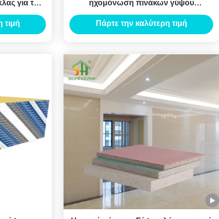
λας για το
ηχομόνωση πινάκων γύψου
άτων ξηρών
ανώτατου φίμπεργκλας
 τιμή
Πάρτε την καλύτερη τιμή