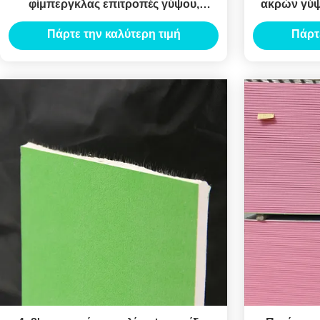
φίμπεργκλας επιτροπές γύψου,
ακρών γύψ
γυψοσανίδα 4x8' γύψου 12.5mm
Πάρτε την καλύτερη τιμή
Πάρτ