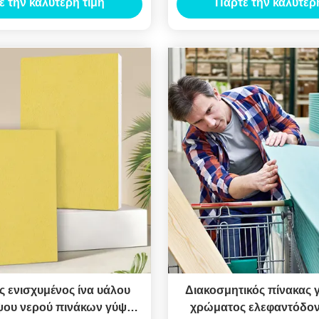
ε την καλύτερη τιμή
Πάρτε την καλύτερη
ς ενισχυμένος ίνα υάλου
Διακοσμητικός πίνακας 
ψου νερού πινάκων γύψου
χρώματος ελεφαντόδοντ