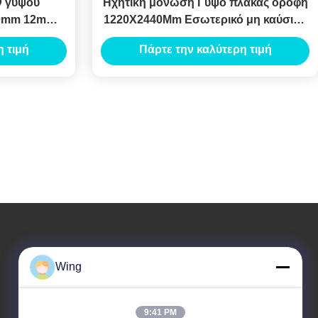
ν γύψου
Ηχητική μόνωση Γύψο πλάκας οροφή
40mm 12mm
1220X2440Mm Εσωτερικό μη καύσιμο
ι
πυρόστακτο γύψο
 τιμή
Πάρτε την καλύτερη τιμή
Η Διεύθυνσή Μας
Wing
Διεύθυνση Εταιρείας
Διεθνές Κτήριο Weiye, Δρόμος Yixian, Κωμόπολη Του Δαλιού,
9:41 PM