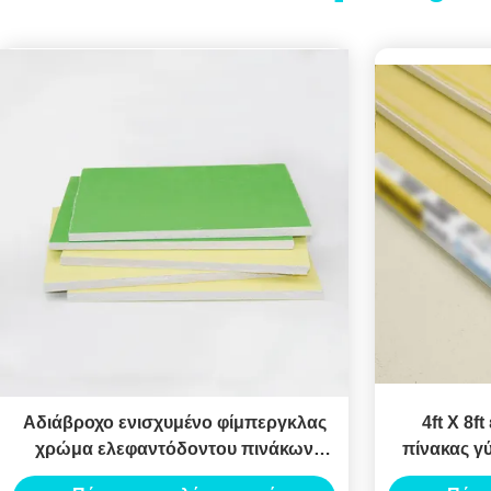
Αδιάβροχο ενισχυμένο φίμπεργκλας
4ft X 8f
χρώμα ελεφαντόδοντου πινάκων
πίνακας γ
γύψου για το ανώτατο σύστημα