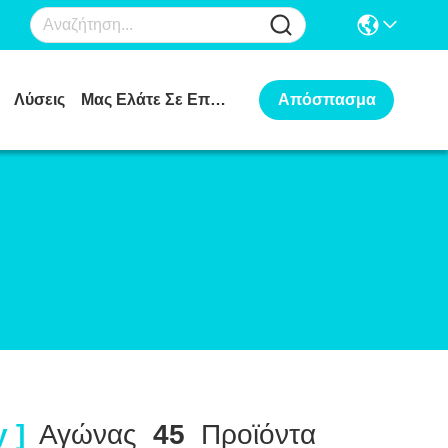
Λύσεις
Μας Ελάτε Σε Επαφή Με
Απόσπασμα
 ]
Αγώνας
45
Προϊόντα