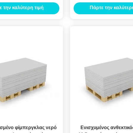
εργκλας χρώματος
εσωτερικό χώρισμα 
ε την καλύτερη τιμή
Πάρτε την καλύτερη
λεφαντόδοντου
μένο φίμπεργκλας νερό
Ενισχυμένος ανθεκτικό