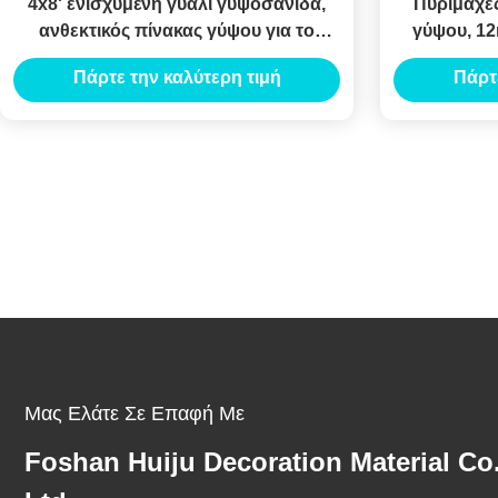
4x8' ενισχυμένη γυαλί γυψοσανίδα,
Πυρίμαχες
ανθεκτικός πίνακας γύψου για το
γύψου, 1
ανώτατο σύστημα
γυ
Πάρτε την καλύτερη τιμή
Πάρτ
Μας Ελάτε Σε Επαφή Με
Foshan Huiju Decoration Material Co