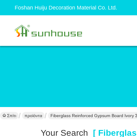
Foshan Huiju Decoration Material Co. Ltd.
Σπίτι
προϊόντα
Fiberglass Reinforced Gypsum Board Ivory
Your Search
[ Fiberglas