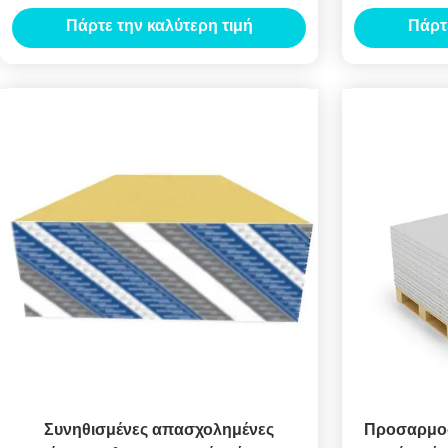
ανώτατο όριο
φίμπ
Πάρτε την καλύτερη τιμή
Πάρτ
ε
Συνηθισμένες απασχολημένες
Προσαρμοσ