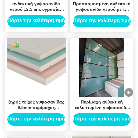
ανθεκτική γυψοσανίδα
Προσαρμοσμένη ανθεκτική
νερού 12.5mm, υγρασία -
γυψοσανίδα νερού με το
πίνακας γύψου απόδειξης
πάχος 9mm 10mm 12mm
για το ανώτατο όριο
Πάρτε την καλύτερη τιμή
Πάρτε την καλύτερη τιμή
ξηρός τοίχος γυψοσανίδας
Πυρίμαχη ανθεκτική
9.5mm πυρίμαχος
εκλεπτυμένη γυψοσανίδα
αδιάβροχος για το
άκρη νερού για την
εσωτερικό χώρισμα
ανώτατη διακόσμηση
Πάρτε την καλύτερη τιμή
Πάρτε την καλύτερη τιμή
τοίχων