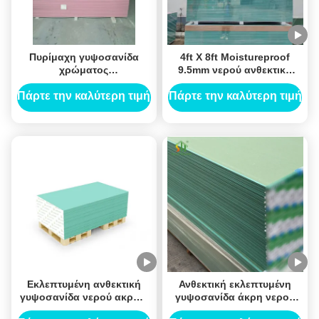
Πυρίμαχη γυψοσανίδα
4ft X 8ft Moistureproof
χρώματος
9.5mm νερού ανθεκτικό
ελεφαντόδοντου,
πάχος γυψοσανίδας
απασχολημένος έγγραφο
Πάρτε την καλύτερη τιμή
Πάρτε την καλύτερη τιμή
πίνακας 1220mm X
2440mm γύψου
Εκλεπτυμένη ανθεκτική
Ανθεκτική εκλεπτυμένη
γυψοσανίδα νερού ακρών
γυψοσανίδα άκρη νερού
για το εσωτερικό ανώτατο
απόδειξης ωιδίου για το