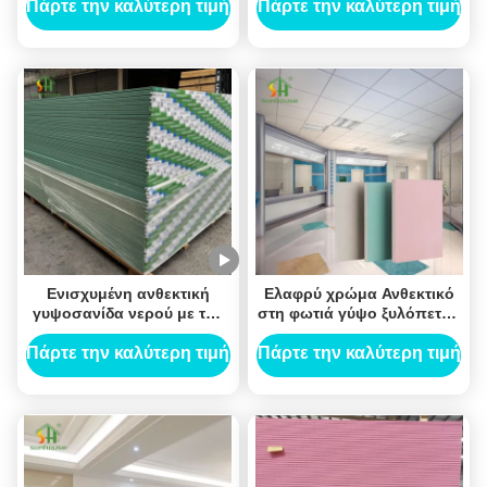
όριο
κτήριο βιβλιοθήκης
Πάρτε την καλύτερη τιμή
Πάρτε την καλύτερη τιμή
Ενισχυμένη ανθεκτική
Ελαφρύ χρώμα Ανθεκτικό
γυψοσανίδα νερού με τον
στη φωτιά γύψο ξυλόπετρα
καθαρό φυσικό υλικό
Γύψο 1220X2440Mm 3/8
cOem γύψου
ιντσών Αντίσταση σάγκ
Πάρτε την καλύτερη τιμή
Πάρτε την καλύτερη τιμή