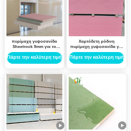
πυρίμαχη γυψοσανίδα
Χαρτόδετη ρόδινη
Sheetrock 9mm για το
πυρίμαχη γυψοσανίδα για
χώρισμα ξηρών τοίχων
το ανώτατο σύστημα
Πάρτε την καλύτερη τιμή
Πάρτε την καλύτερη τιμή