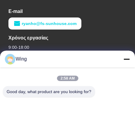
E-mail
ryanho@fs-sunhouse.com
Χρόνος εργασίας
9:00-18:00
Wing
Η διεύθυνσή μας
Διεύθυνση εταιρείας
2:58 AM
Διεθνές κτήριο Weiye, δρόμος Yixian, κωμόπολη του Δαλιού,
περιοχή Nanhai, πόλη Foshan
Good day, what product are you looking for?
Διεύθυνση εργοστασίων
Φωσάν Ντάλι
Τηλ.
0086-19928258506