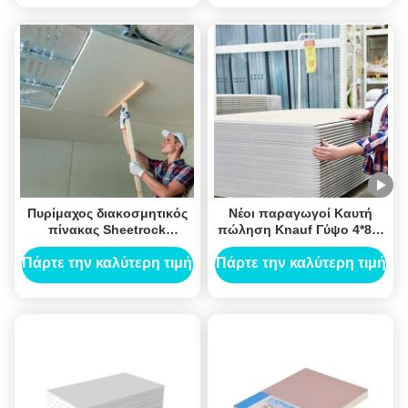
Πυρίμαχος διακοσμητικός
Νέοι παραγωγοί Καυτή
πίνακας Sheetrock
πώληση Knauf Γύψο 4*8Ft
1220mm X 2440mm γύψου
Μη καύσιμο Γύψο πυρήνα
ξυλόπετρα για εσωτερική
Πάρτε την καλύτερη τιμή
Πάρτε την καλύτερη τιμή
διακόσμηση