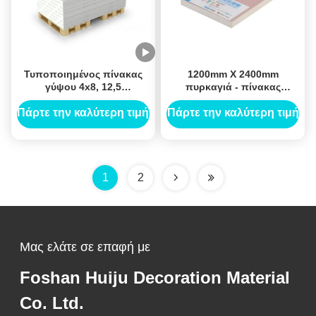
Τυποποιημένος πίνακας
1200mm X 2400mm
γύψου 4x8, 12,5
πυρκαγιά - πίνακας
εκλεπτυμένη χιλ. υγρή
ασβεστοκονιάματος
απόδειξη γυψοσανίδας
καθυστερούντω για το
Πάρτε την καλύτερη τιμή
Πάρτε την καλύτερη τιμή
ακρών
κτίριο γραφείων
1
2
Μας ελάτε σε επαφή με
Foshan Huiju Decoration Material
Co. Ltd.