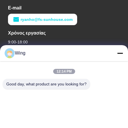
E-mail
ryanho@fs-sunhouse.com
Χρόνος εργασίας
9:00-18:00
Wing
Η διεύθυνσή μας
Διεύθυνση εταιρείας
12:14 PM
Διεθνές κτήριο Weiye, δρόμος Yixian, κωμόπολη του Δαλιού,
περιοχή Nanhai, πόλη Foshan
Good day, what product are you looking for?
Διεύθυνση εργοστασίων
Φωσάν Ντάλι
Τηλ.
0086-19928258506