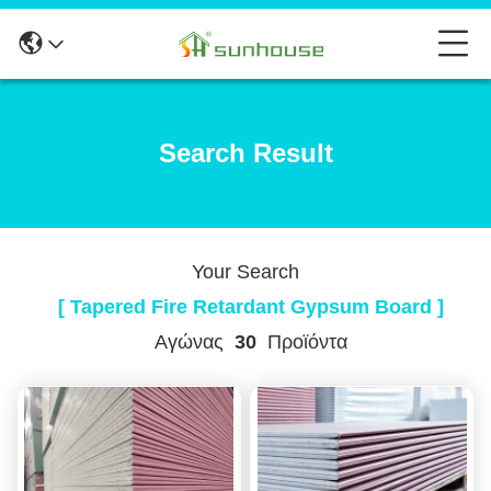
Search Result
Your Search
[ Tapered Fire Retardant Gypsum Board ]
Αγώνας
30
Προϊόντα