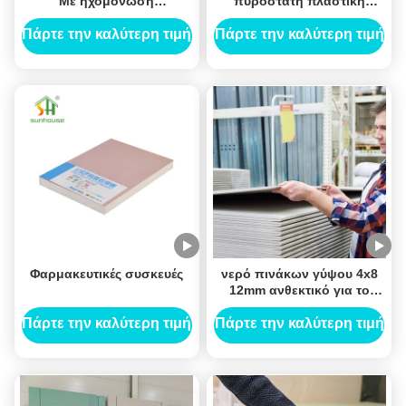
Με ηχομόνωση
πυρόστατη πλαστική
εκλεπτυμένη άκρη
επιφάνεια
πινάκων γύψου για
9.5Mm/10.5Mm/12Mm
Πάρτε την καλύτερη τιμή
Πάρτε την καλύτερη τιμή
εσωτερικό
1200X2400Mm
Φαρμακευτικές συσκευές
νερό πινάκων γύψου 4x8
12mm ανθεκτικό για το
διακοσμητικό ανώτατο
όριο
Πάρτε την καλύτερη τιμή
Πάρτε την καλύτερη τιμή