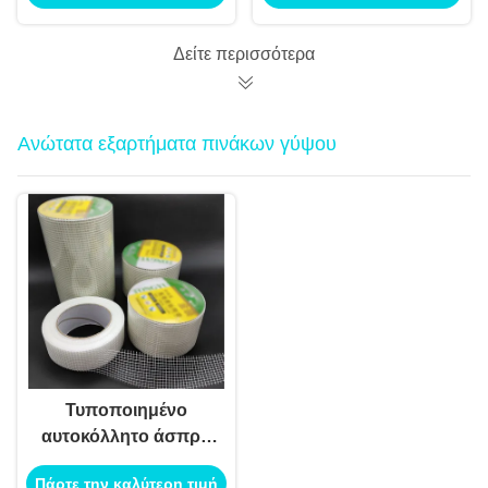
εφαρμογές οροφών
Εγγύηση για
και ξυλοπλακών
Σύγχρονες Λύσεις
Δείτε περισσότερα
Οροφής
Ανώτατα εξαρτήματα πινάκων γύψου
Τυποποιημένο
αυτοκόλλητο άσπρο
χρώμα ταινιών
Πάρτε την καλύτερη τιμή