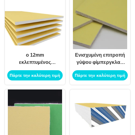
ο 12mm
Ενισχυμένη επιτροπή
εκλεπτυμένος
γύψου φίμπεργκλας,
πίνακας γύψου
γυψοσανίδα 12mm
Πάρτε την καλύτερη τιμή
Πάρτε την καλύτερη τιμή
φίμπεργκλας ακρών
8x4 για το χώρισμα
ενίσχυσε 1220mm X
ξηρών τοίχων
2440mm