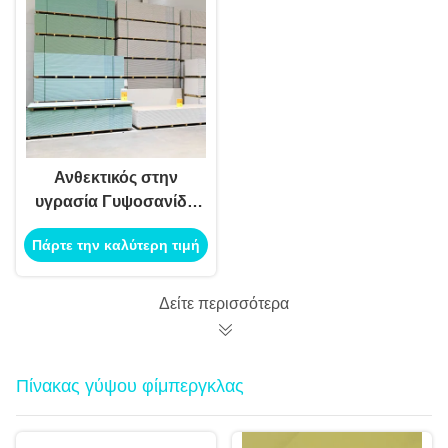
τοίχων
Ανθεκτικός στην
υγρασία Γυψοσανίδα
9.5mm 1220×2440mm
Πάρτε την καλύτερη τιμή
Ελαφρύ φύλλο ξηρής
δόμησης για
εσωτερικούς τοίχους
Δείτε περισσότερα
Πίνακας γύψου φίμπεργκλας