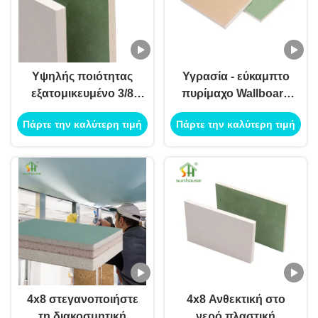
Υψηλής ποιότητας
Υγρασία - εύκαμπτο
εξατομικευμένο 3/8
πυρίμαχο Wallboard
ίντσες 1/2 ίντσες
1220mm X 2440mm
Πάρτε την καλύτερη τιμή
Πάρτε την καλύτερη τιμή
ξυλοπετρώματος
απόδειξης
γύψο επιφάνειας
αντοχή σε υγρασία
πλαστική επιφάνεια
4x8 στεγανοποιήστε
4x8 Ανθεκτική στο
τη διακοσμητική
νερό πλαστική