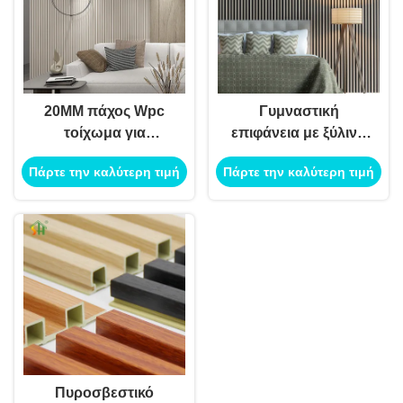
20MM πάχος Wpc
Γυμναστική
τοίχωμα για
επιφάνεια με ξύλινο
διακόσμηση φλεβωτό
σπόρο Wpc
Πάρτε την καλύτερη τιμή
Πάρτε την καλύτερη τιμή
τοίχωμα ξύλο
ακτινοβολία UV
πλαστικό σύνθετο
Πυροσβεστικό