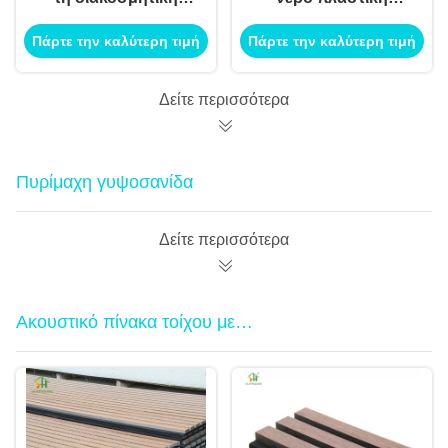
υγρασία πινάκων
επιφάνεια ανθεκτική
Πάρτε την καλύτερη τιμή
Πάρτε την καλύτερη τιμή
γύψου ανθεκτική για
στην υγρασία φύλλα
τον ξηρό τοίχο
πέτρα 15mm Γύψο για
ξηρόπετρα
Δείτε περισσότερα
Πυρίμαχη γυψοσανίδα
Δείτε περισσότερα
Ακουστικό πίνακα τοίχου με
πλακέτες