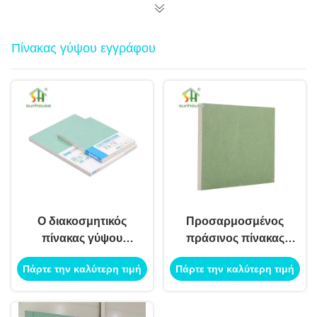
Πίνακας γύψου εγγράφου
Ο διακοσμητικός
Προσαρμοσμένος
πίνακας γύψου
πράσινος πίνακας
εγγράφου χρώματος
γύψου, γυψοσανίδα
Πάρτε την καλύτερη τιμή
Πάρτε την καλύτερη τιμή
ελεφαντόδοντου
αντίστασης
καθιστά αλεξίπυρος
πυρκαγιάς για το
1220mm X 2440mm
εσωτερικό χώρισμα