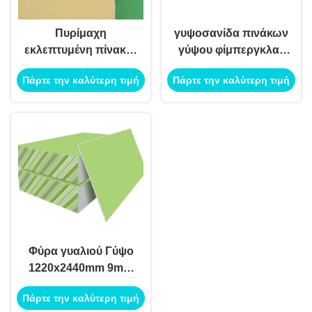
Πυρίμαχη
γυψοσανίδα πινάκων
εκλεπτυμένη πίνακας
γύψου φίμπεργκλας
άκρη γύψου
1220x2440mm 12mm
Πάρτε την καλύτερη τιμή
Πάρτε την καλύτερη τιμή
φίμπεργκλας για το
που ενισχύεται
ανώτατο σύστημα
Φύρα γυαλιού Γύψο
1220x2440mm 9mm
12mm πάχος
Πάρτε την καλύτερη τιμή
Ανεπυρόβλητο