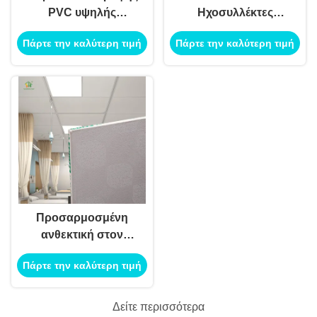
PVC υψηλής
Ηχοσυλλέκτες
ποιότητας,
ορυκτές οροφές από
Πάρτε την καλύτερη τιμή
Πάρτε την καλύτερη τιμή
πυράντοχη,
μαλλί για αίθουσα
αδιάβροχη,
συνεδριάσεων
διακοσμητική
600x600mm
Προσαρμοσμένη
ανθεκτική στον
καπνό πλαστική
Πάρτε την καλύτερη τιμή
οροφή 603x603mm
για οικιακό θέατρο
Δείτε περισσότερα