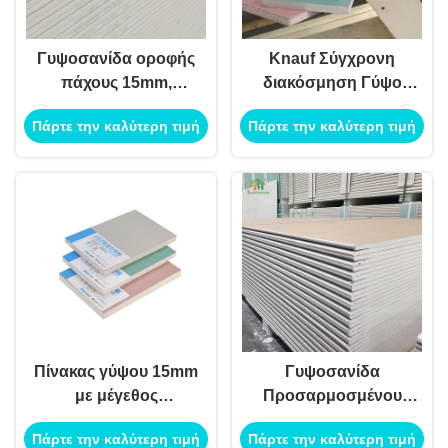
Γυψοσανίδα οροφής
Knauf Σύγχρονη
πάχους 15mm,
διακόσμηση Γύψο
διαστάσεων
σανίδας με 1220mm *
Πάρτε την καλύτερη τιμή
Πάρτε την καλύτερη τιμή
1220mm*2440mm*12mm,
2440mm Μέγεθος και
με 1 έτος εγγύηση για
9mm/9.5mm/12mm/12.5/1
εσωτερική χρήση
πάχος για εσωτερικό
τοίχωμα
διαχωρισμού
Πίνακας γύψου 15mm
Γυψοσανίδα
με μέγεθος
Προσαρμοσμένου
1220mm*2440mm*15mm
Πάχους με Επικάλυψη
Πάρτε την καλύτερη τιμή
Πάρτε την καλύτερη τιμή
και 5ετής εγγύηση για
Χαρτιού και 5 Χρόνια