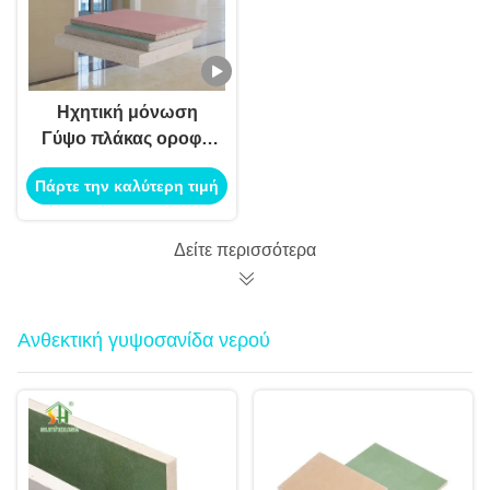
Ηχητική μόνωση
Γύψο πλάκας οροφή
1220X2440Mm
Πάρτε την καλύτερη τιμή
Εσωτερικό μη
καύσιμο πυρόστακτο
γύψο
Δείτε περισσότερα
Ανθεκτική γυψοσανίδα νερού