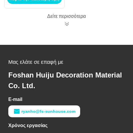
πλέγματος ίνας υάλου
για τις ρωγμές τοίχων
Δείτε περισσότερα
Μας ελάτε σε επαφή με
Foshan Huiju Decoration Material
Co. Ltd.
E-mail
ryanho@fs-sunhouse.com
Χρόνος εργασίας