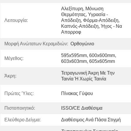
Αλεξίπυρη, Μόνωση 
Θερμότητας, Υγρασία - 
Λειτουργία:
Απόδειξη, Φόρμα-Απόδειξη, 
Καπνός-Απόδειξη, Ήχος - Να 
Απορροφ
Μορφή Ανώτατων Κεραμιδιών:
Ορθογώνιο
595x595mm, 600x600mm, 
Μέγεθος:
603x603mm, 605x605mm
Τετραγωνική Άκρη Με Την 
Άκρη:
Ταινία Ή Χωρίς Ταινία
Πρώτες Ύλες:
Πίνακας Γύψου
Πιστοποιητικό:
ISSO/CE Διαθέσιμα
Ελεύθερο Δείγμα:
Διαθέσιμος Ανά Πάσα Στιγμή