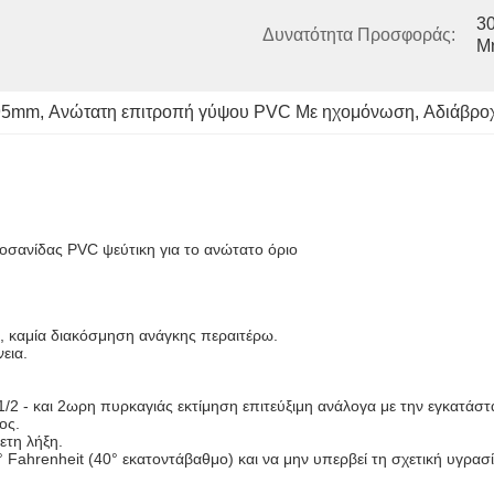
30
Δυνατότητα Προσφοράς:
Μ
595mm
, 
Ανώτατη επιτροπή γύψου PVC Με ηχομόνωση
, 
Αδιάβρο
ανίδας PVC ψεύτικη για το ανώτατο όριο
, καμία διακόσμηση ανάγκης περαιτέρω.
εια.
/2 - και 2ωρη πυρκαγιάς εκτίμηση επιτεύξιμη ανάλογα με την εγκατάστ
ος.
ετη λήξη.
° Fahrenheit (40° εκατοντάβαθμο) και να μην υπερβεί τη σχετική υγρασ