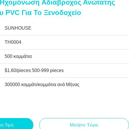
 Ηχομόνωση Αδιάβροχος Ανώτατης
 PVC Για Το Ξενοδοχείο
SUNHOUSE
TH0004
500 κομμάτια
$1.60/pieces 500-999 pieces
300000 κομμάτι/κομμάτια ανά Μήνας
ρη Τιμή
Μιλήστε Τώρα.