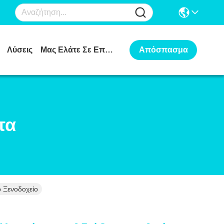
Λύσεις
Μας Ελάτε Σε Επαφή Με
Απόσπασμα
τα
 Ξενοδοχείο