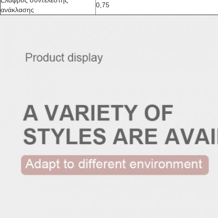
Ελαφρύς συντελεστής
0,75
ανάκλασης