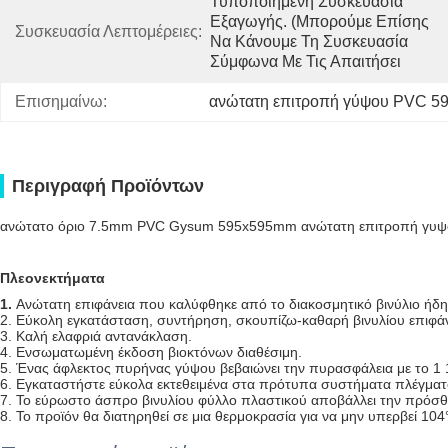
Τυποποιημένη Συσκευασία 
Εξαγωγής. (μπορούμε Επίσης 
Συσκευασία Λεπτομέρειες:
Να Κάνουμε Τη Συσκευασία 
Σύμφωνα Με Τις Απαιτήσει
Επισημαίνω:
ανώτατη επιτροπή γύψου PVC 
Περιγραφή Προϊόντων
ανώτατο όριο 7.5mm PVC Gysum 595x595mm ανώτατη επιτροπή γυψοσ
Πλεονεκτήματα
1.
Ανώτατη επιφάνεια που καλύφθηκε από το διακοσμητικό βινύλιο ήδη
2. Εύκολη εγκατάσταση, συντήρηση, σκουπίζω-καθαρή βινυλίου επιφάν
3. Καλή ελαφριά αντανάκλαση.
4. Ενσωματωμένη έκδοση βιοκτόνων διαθέσιμη.
5. Ένας άφλεκτος πυρήνας γύψου βεβαιώνει την πυρασφάλεια με το 1 1
6. Εγκαταστήστε εύκολα εκτεθειμένα στα πρότυπα συστήματα πλέγματ
7. Το εύρωστο άσπρο βινυλίου φύλλο πλαστικού αποβάλλει την πρόσθ
8. Το προϊόν θα διατηρηθεί σε μια θερμοκρασία για να μην υπερβεί 104