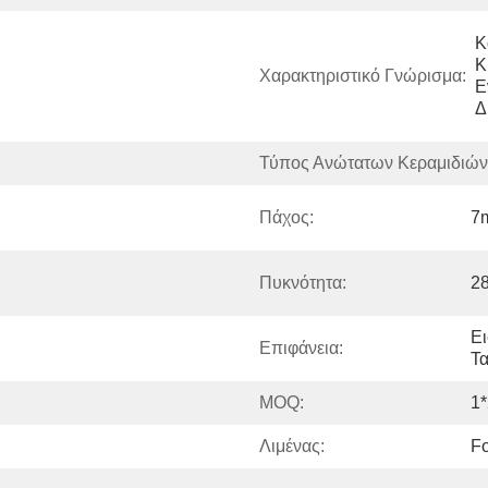
Κ
Κ
Χαρακτηριστικό Γνώρισμα:
Ε
Δ
Τύπος Ανώτατων Κεραμιδιών
Πάχος:
7
Πυκνότητα:
2
Ει
Επιφάνεια:
Τα
MOQ:
1
Λιμένας:
F