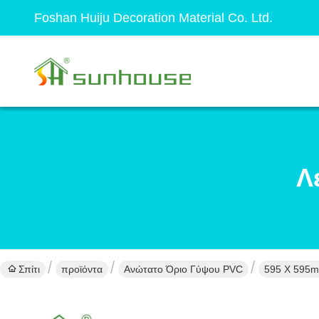
Foshan Huiju Decoration Material Co. Ltd.
Λ
Σπίτι
προϊόντα
Ανώτατο Όριο Γύψου PVC
595 X 595m