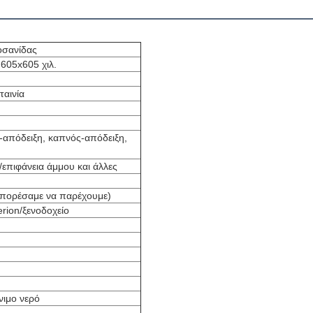
οσανίδας
 605x605 χιλ.
ταινία
-απόδειξη, καπνός-απόδειξη,
/επιφάνεια άμμου και άλλες
(μπορέσαμε να παρέχουμε)
erion/ξενοδοχείο
νιμο νερό