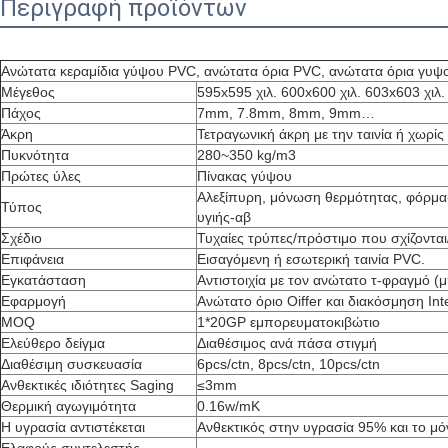
Περιγραφή προϊόντων
Ανώτατα κεραμίδια γύψου PVC, ανώτατα όρια PVC, ανώτατα όρια γυψ
Μέγεθος
595x595 χιλ. 600x600 χιλ. 603x603 χιλ.
Πάχος
7mm, 7.8mm, 8mm, 9mm…
Άκρη
Τετραγωνική άκρη με την ταινία ή χωρίς 
Πυκνότητα
280~350 kg/m3
Πρώτες ύλες
Πίνακας γύψου
Αλεξίπυρη, μόνωση θερμότητας, φόρμα
Τύπος
υγιής-αβ
Σχέδιο
Τυχαίες τρύπες/πρόστιμο που σχίζονται
Επιφάνεια
Εισαγόμενη ή εσωτερική ταινία PVC.
Εγκατάσταση
Αντιστοιχία με τον ανώτατο τ-φραγμό 
Εφαρμογή
Ανώτατο όριο Oiffer και διακόσμηση Int
MOQ
1*20GP εμπορευματοκιβώτιο
Ελεύθερο δείγμα
Διαθέσιμος ανά πάσα στιγμή
Διαθέσιμη συσκευασία
6pcs/ctn, 8pcs/ctn, 10pcs/ctn
Ανθεκτικές ιδιότητες Saging
≤3mm
Θερμική αγωγιμότητα
0.16w/mK
Η υγρασία αντιστέκεται
Ανθεκτικός στην υγρασία 95% και το μό