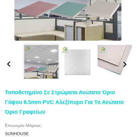
Τοποθετημένο Σε Στρώματα Ανώτατο Όριο
Γύψου 8.5mm PVC Αλεξίπυρο Για Το Ανώτατο
Όριο Γραφείων
Επωνυμία Μάρκας:
SUNHOUSE