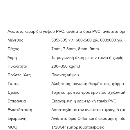
Ανώτατα κεραμίδια γύψου PVC, ανώτατα όρια PVC, ανώτατα όρια
Μέγεθος
595x595 χιλ. 600x600 χιλ. 603x603 χιλ. 60
Πάχος
7mm, 7.8mm, 8mm, 9mm…
Άκρη
Τετραγωνική άκρη με την ταινία ή χωρίς ται
Πυκνότητα
280~350 kg/m3
Πρώτες ύλες
Πίνακας γύψου
Τύπος
Αλεξίπυρη, μόνωση θερμότητας, φόρμα-από
Σχέδιο
Τυχαίες τρύπες/πρόστιμο που σχίζονται/επ
Επιφάνεια
Εισαγόμενη ή εσωτερική ταινία PVC.
Εγκατάσταση
Αντιστοιχία με τον ανώτατο τ-φραγμό (μπ
Εφαρμογή
Ανώτατο όριο Oiffer και διακόσμηση Interi
MOQ
1*20GP εμπορευματοκιβώτιο