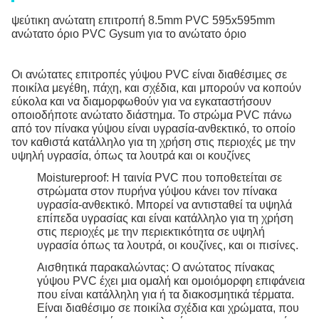
ψεύτικη ανώτατη επιτροπή 8.5mm PVC 595x595mm
ανώτατο όριο PVC Gysum για το ανώτατο όριο
Οι ανώτατες επιτροπές γύψου PVC είναι διαθέσιμες σε
ποικίλα μεγέθη, πάχη, και σχέδια, και μπορούν να κοπούν
εύκολα και να διαμορφωθούν για να εγκαταστήσουν
οποιοδήποτε ανώτατο διάστημα. Το στρώμα PVC πάνω
από τον πίνακα γύψου είναι υγρασία-ανθεκτικό, το οποίο
τον καθιστά κατάλληλο για τη χρήση στις περιοχές με την
υψηλή υγρασία, όπως τα λουτρά και οι κουζίνες
Moistureproof: Η ταινία PVC που τοποθετείται σε
στρώματα στον πυρήνα γύψου κάνει τον πίνακα
υγρασία-ανθεκτικό. Μπορεί να αντισταθεί τα υψηλά
επίπεδα υγρασίας και είναι κατάλληλο για τη χρήση
στις περιοχές με την περιεκτικότητα σε υψηλή
υγρασία όπως τα λουτρά, οι κουζίνες, και οι πισίνες.
Αισθητικά παρακαλώντας: Ο ανώτατος πίνακας
γύψου PVC έχει μια ομαλή και ομοιόμορφη επιφάνεια
που είναι κατάλληλη για ή τα διακοσμητικά τέρματα.
Είναι διαθέσιμο σε ποικίλα σχέδια και χρώματα, που