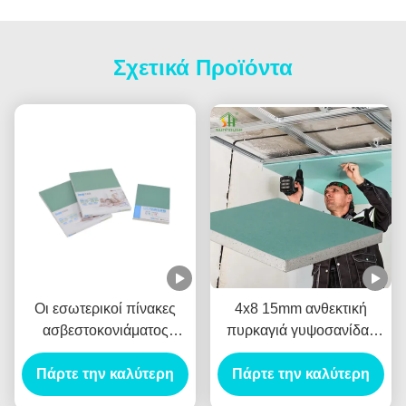
Σχετικά Προϊόντα
Οι εσωτερικοί πίνακες
4x8 15mm ανθεκτική
ασβεστοκονιάματος
πυρκαγιά γυψοσανίδας
γύψου, στεγανοποιούν τη
υγρασίας που εκτιμάται
Πάρτε την καλύτερη
12mm εκλεπτυμένη
για τις κουζίνες λουτρών
Πάρτε την καλύτερη
γυψοσανίδα ακρών