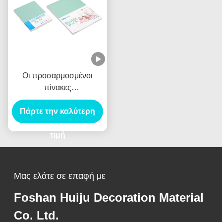
Οι προσαρμοσμένοι
πίνακες
ασβεστοκονιάματος
Πάρτε την καλύτερη
γύψου ποτίζουν το
ανθεκτικό πάχος 12mm
τιμή
Μας ελάτε σε επαφή με
Foshan Huiju Decoration Material
Co. Ltd.