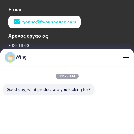
E-mail
ryanho@fs-sunhouse.com
Χρόνος εργασίας
9:00-18:00
Wing
Η διεύθυνσή μας
Διεύθυνση εταιρείας
11:23 AM
Διεθνές κτήριο Weiye, δρόμος Yixian, κωμόπολη του Δαλιού,
περιοχή Nanhai, πόλη Foshan
Good day, what product are you looking for?
Διεύθυνση εργοστασίων
Φωσάν Ντάλι
Τηλ.
0086-19928258506