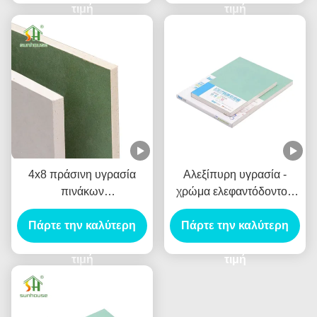
τιμή
τιμή
4x8 πράσινη υγρασία
Αλεξίπυρη υγρασία -
πινάκων
χρώμα ελεφαντόδοντου
ασβεστοκονιάματος
γυψοσανίδας απόδειξης
Πάρτε την καλύτερη
γύψου χρώματος
για το κτίριο γραφείων
Πάρτε την καλύτερη
ανθεκτική για τον ξηρό
τοίχο
τιμή
τιμή