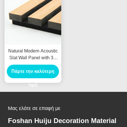
Natural Modern Acoustic
Slat Wall Panel with 3D
Model Design and
Πάρτε την καλύτερη
550kg/m3 Density for
Living Room Sound
Proofing
τιμή
Μας ελάτε σε επαφή με
Foshan Huiju Decoration Material