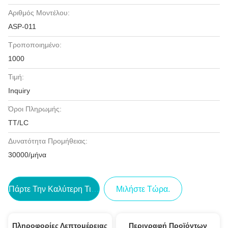
Αριθμός Μοντέλου:
ASP-011
Τροποποιημένο:
1000
Τιμή:
Inquiry
Όροι Πληρωμής:
TT/LC
Δυνατότητα Προμήθειας:
30000/μήνα
Πάρτε Την Καλύτερη Τιμή
Μιλήστε Τώρα.
Πληροφορίες Λεπτομέρειας
Περιγραφή Προϊόντων