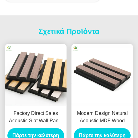
Σχετικά Προϊόντα
Factory Direct Sales
Modern Design Natural
Acoustic Slat Wall Panel
Acoustic MDF Wood
with 550kg/m3 ~
Panel Sunhouse
880kg/m3 Density and 3D
Πάρτε την καλύτερη
Πάρτε την καλύτερη
Akupanel Wooden