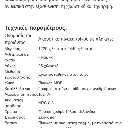
ανθεκτικά στην εξασθένιση, τη χρωστική και την τριβή.
Τεχνικές παραμέτρους:
Ονομασία του
Ακουστικό πίνακα τοίχου με πλακέτες
προϊόντος
Μέγεθος
1220 χιλιοστά x 2440 χιλιοστά
Ανθεκτικοί στη
- Ναι, ναι.
φωτιά
Δάχος
25 χιλιοστά
Μέθοδος
Εγκαταστάθηκαν στον τοίχο
εγκατάστασης
Υλικό
Πίνακας MDF
Κατάλληλο για:
Γραφεία, στούντιο, αίθουσες συνεδριάσεων
Αξιολόγηση πυρός
Τάξη Α
Ακουστική
NRC 0.8
απόδοση
Χρώμα
Φυσικό χρώμα ξύλου, βελανιδιά
Σχεδιασμός
Σκηνοειδή
Βασικά
Πίνακας με ακουστική τοιχμή, με ηχοασσόμενο