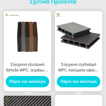
Σχετικά Προϊόντα
Σύγχρονο εξωτερικό
Σύγχρονο σχεδιασμό
δάπεδο WPC, τετράγωνο,
WPC πατώματα υψηλής
πυρίμαχο, αδιάβροχο,
απόδοσης 23mm X
Πάρτε την καλύτερη
αντιολισθητικό,
Πάρτε την καλύτερη
146mm Ανθεκτικό σε
αλληλοσυνδεόμενο
καιρικές συνθήκες
δάπεδο, λεία επιφάνεια,
τιμή
χαμηλή συντήρηση Κλικ
τιμή
προστασία από τερμίτες
για ξενοδοχεία εξωτερικά
έργα