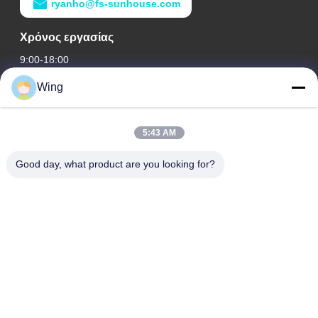
ryanho@fs-sunhouse.com
Χρόνος εργασίας
9:00-18:00
Wing
Η διεύθυνσή μας
Διεύθυνση εταιρείας
5:43 AM
Διεθνές κτήριο Weiye, δρόμος Yixian, κωμόπολη του Δαλιού,
περιοχή Nanhai, πόλη Foshan
Good day, what product are you looking for?
Διεύθυνση εργοστασίων
Φωσάν Ντάλι
Τηλ.
0086-19928258506