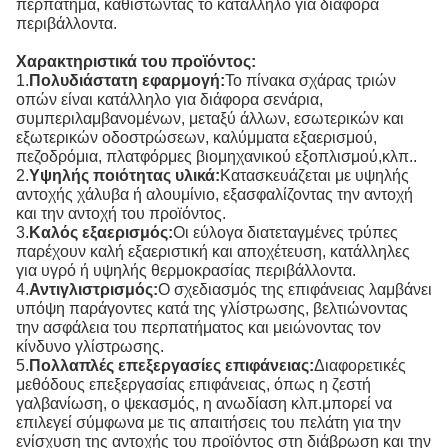
περπάτημα, καθιστώντας το κατάλληλο για διάφορα
περιβάλλοντα.
Χαρακτηριστικά του προϊόντος:
1.
Πολυδιάστατη εφαρμογή:
Το πίνακα σχάρας τριών
οπών είναι κατάλληλο για διάφορα σενάρια,
συμπεριλαμβανομένων, μεταξύ άλλων, εσωτερικών και
εξωτερικών οδοστρώσεων, καλύμματα εξαερισμού,
πεζοδρόμια, πλατφόρμες βιομηχανικού εξοπλισμού,κλπ..
2.
Υψηλής ποιότητας υλικά:
Κατασκευάζεται με υψηλής
αντοχής χάλυβα ή αλουμίνιο, εξασφαλίζοντας την αντοχή
και την αντοχή του προϊόντος.
3.
Καλός εξαερισμός:
Οι εύλογα διατεταγμένες τρύπες
παρέχουν καλή εξαεριστική και αποχέτευση, κατάλληλες
για υγρό ή υψηλής θερμοκρασίας περιβάλλοντα.
4.
Αντιγλιστρισμός:
Ο σχεδιασμός της επιφάνειας λαμβάνει
υπόψη παράγοντες κατά της γλίστρωσης, βελτιώνοντας
την ασφάλεια του περπατήματος και μειώνοντας τον
κίνδυνο γλίστρωσης.
5.
Πολλαπλές επεξεργασίες επιφάνειας:
Διαφορετικές
μεθόδους επεξεργασίας επιφάνειας, όπως η ζεστή
γαλβανίωση, ο ψεκασμός, η ανωδίαση κλπ.μπορεί να
επιλεγεί σύμφωνα με τις απαιτήσεις του πελάτη για την
ενίσχυση της αντοχής του προϊόντος στη διάβρωση και την