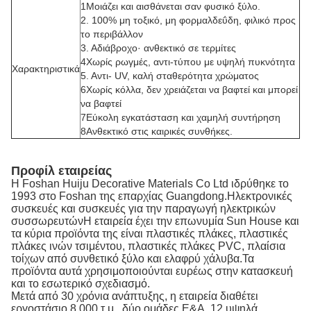
1Μοιάζει και αισθάνεται σαν φυσικό ξύλο.
2. 100% μη τοξικό, μη φορμαλδεΰδη, φιλικό προς
το περιβάλλον
3. Αδιάβροχο· ανθεκτικό σε τερμίτες
4Χωρίς ρωγμές, αντι-τύπου με υψηλή πυκνότητα
Χαρακτηριστικά
5. Αντι- UV, καλή σταθερότητα χρώματος
6Χωρίς κόλλα, δεν χρειάζεται να βαφτεί και μπορεί
να βαφτεί
7Εύκολη εγκατάσταση και χαμηλή συντήρηση
8Ανθεκτικό στις καιρικές συνθήκες.
Προφίλ εταιρείας
Η Foshan Huiju Decorative Materials Co Ltd ιδρύθηκε το
1993 στο Foshan της επαρχίας Guangdong.Ηλεκτρονικές
συσκευές και συσκευές για την παραγωγή ηλεκτρικών
συσσωρευτώνΗ εταιρεία έχει την επωνυμία Sun House και
τα κύρια προϊόντα της είναι πλαστικές πλάκες, πλαστικές
πλάκες ινών τσιμέντου, πλαστικές πλάκες PVC, πλαίσια
τοίχων από συνθετικό ξύλο και ελαφρύ χάλυβα.Τα
προϊόντα αυτά χρησιμοποιούνται ευρέως στην κατασκευή
και το εσωτερικό σχεδιασμό.
Μετά από 30 χρόνια ανάπτυξης, η εταιρεία διαθέτει
εργοστάσιο 8.000 τ.μ., δύο ομάδες Ε&Α, 12 υψηλά