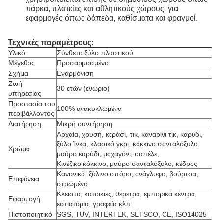
πάρκα, πλατείες και αθλητικούς χώρους, για
εφαρμογές όπως δάπεδα, καθίσματα και φραγμοί.
Τεχνικές παραμέτρους:
Υλικό
Σύνθετο ξύλο πλαστικού
Μέγεθος
Προσαρμοσμένο
Σχήμα
Εναρμόνιση
Ζωή
30 ετών (ενώριο)
υπηρεσίας
Προστασία του
100% ανακυκλωμένα
περιβάλλοντος
Διατήρηση
Μικρή συντήρηση
Αρχαία, χρυσή, κεράσι, τικ, καναρίνι τικ, καρύδι,
ξύλο Ίνκα, κλασικό γκρι, κόκκινο σανταλόξυλο,
Χρώμα
μαύρο καρύδι, μαχαγόνι, σαπέλε,
Κινέζικο κόκκινο, μαύρο σανταλόξυλο, κέδρος
Κανονικό, ξύλινο σπόρο, ανάγλυφο, βούρτσα,
Επιφάνεια
στρωμένο
Κλειστά, κατοικίες, θέρετρα, εμπορικά κέντρα,
Εφαρμογή
εστιατόρια, γραφεία κλπ.
Πιστοποιητικό
SGS, TUV, INTERTEK, SETSCO, CE, ISO14025