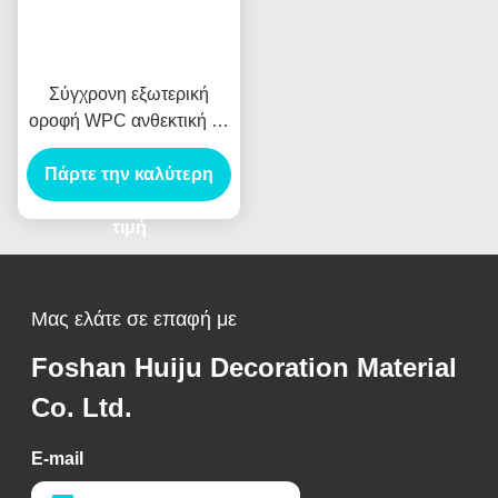
Σύγχρονη εξωτερική
οροφή WPC ανθεκτική σε
γρατζουνιές σύνθετη
Πάρτε την καλύτερη
οροφή για κήπους
βεράντες μονοπάτια
αδιάβροχα αντιστροφή
τιμή
ομαλή βούρτσωση
Μας ελάτε σε επαφή με
Foshan Huiju Decoration Material
Co. Ltd.
E-mail