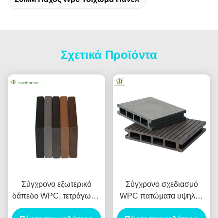
Σχετικά Προϊόντα
Σύγχρονο εξωτερικό
Σύγχρονο σχεδιασμό
δάπεδο WPC, τετράγωνο,
WPC πατώματα υψηλής
πυρίμαχο, αδιάβροχο,
απόδοσης 23mm X