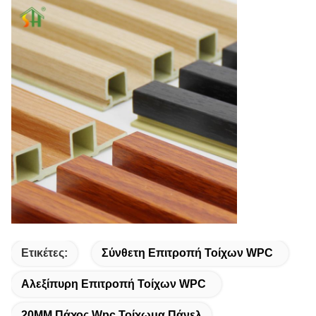
Ετικέτες:
Σύνθετη Επιτροπή Τοίχων WPC
Αλεξίπυρη Επιτροπή Τοίχων WPC
20MM Πάχος Wpc Τοίχωμα Πάνελ