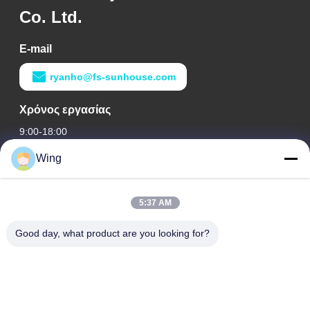
Co. Ltd.
E-mail
ryanho@fs-sunhouse.com
Χρόνος εργασίας
9:00-18:00
Wing
Η διεύθυνσή μας
Διεύθυνση εταιρείας
5:37 AM
Διεθνές κτήριο Weiye, δρόμος Yixian, κωμόπολη του Δαλιού,
περιοχή Nanhai, πόλη Foshan
Good day, what product are you looking for?
Διεύθυνση εργοστασίων
Φωσάν Ντάλι
Τηλ.