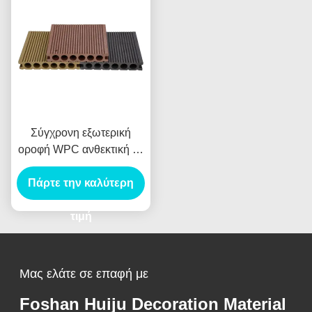
είναι τα υλικά που
χρησιμοποιούνται για την
κατασκευή των υλικών.
Σύγχρονη εξωτερική
οροφή WPC ανθεκτική σε
γρατζουνιές σύνθετη
Πάρτε την καλύτερη
οροφή για κήπους
βεράντες μονοπάτια
αδιάβροχα αντιστροφή
τιμή
ομαλή βούρτσωση
Μας ελάτε σε επαφή με
Foshan Huiju Decoration Material