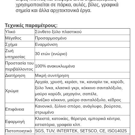
χρησιμοποιείται σε πάρκα, αυλές, βίλες, γραφικά
σημεία και άλλα αρχιτεκτονικά έργα.
Τεχνικές παραμέτρους:
Υλικό
Σύνθετο ξύλο πλαστικού
Μέγεθος
Προσαρμοσμένο
Σχήμα
Εναρμόνιση
Ζωή
30 ετών (ενώριο)
υπηρεσίας
Προστασία του
100% ανακυκλωμένα
περιβάλλοντος
Διατήρηση
Μικρή συντήρηση
Αρχαία, χρυσή, κεράσι, τικ, καναρίνι τικ, καρύδι,
ξύλο Ίνκα, κλασικό γκρι, κόκκινο σανταλόξυλο,
Χρώμα
μαύρο καρύδι, μαχαγόνι, σαπέλε,
Κινέζικο κόκκινο, μαύρο σανταλόξυλο, κέδρος
Κανονικό, ξύλινο σπόρο, ανάγλυφο, βούρτσα,
Επιφάνεια
στρωμένο
Κλειστά, κατοικίες, θέρετρα, εμπορικά κέντρα,
Εφαρμογή
εστιατόρια, γραφεία κλπ.
Πιστοποιητικό
SGS, TUV, INTERTEK, SETSCO, CE, ISO14025