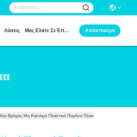
Λύσεις
Μας Ελάτε Σε Επαφή Με
Απόσπασμα
τα
λο-Βράχος Μη Καύσιμο Πλαστικό Πυρήνα Πλαστικής Επιφάνειας