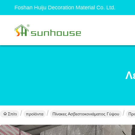
Foshan Huiju Decoration Material Co. Ltd.
Λ
Σπίτι
προϊόντα
Πίνακες Ασβεστοκονιάματος Γύψου
Προ