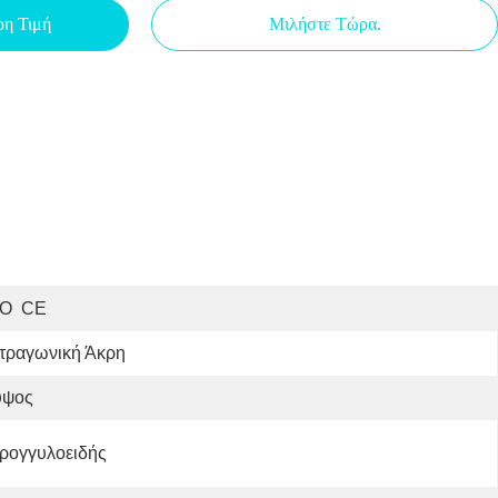
ρη Τιμή
Μιλήστε Τώρα.
SO  CE
ετραγωνική Άκρη
ύψος
ρογγυλοειδής