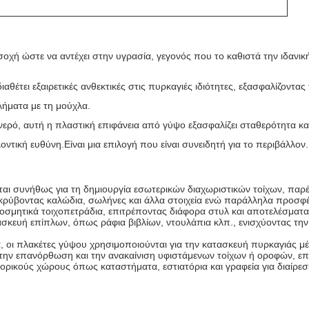
σοχή ώστε να αντέχει στην υγρασία, γεγονός που το καθιστά την ιδανι
ιαθέτει εξαιρετικές ανθεκτικές στις πυρκαγιές ιδιότητες, εξασφαλίζοντ
ήματα με τη μούχλα.
νερό, αυτή η πλαστική επιφάνεια από γύψο εξασφαλίζει σταθερότητα κα
ντική ευθύνη.Είναι μια επιλογή που είναι συνειδητή για το περιβάλλον.
ι συνήθως για τη δημιουργία εσωτερικών διαχωριστικών τοίχων, παρέχ
κρύβοντας καλώδια, σωλήνες και άλλα στοιχεία ενώ παράλληλα προσφέ
οσμητικά τοιχοπετράδια, επιτρέποντας διάφορα στυλ και αποτελέσματα
σκευή επίπλων, όπως ράφια βιβλίων, ντουλάπια κλπ., ενισχύοντας την 
, οι πλακέτες γύψου χρησιμοποιούνται για την κατασκευή πυρκαγιάς μέ
την επανόρθωση και την ανακαίνιση υφιστάμενων τοίχων ή οροφών, επιτ
ορικούς χώρους όπως καταστήματα, εστιατόρια και γραφεία για διαίρε