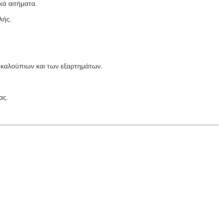
κά αιτήματα.
λής.
 καλούπιων και των εξαρτημάτων.
ας.