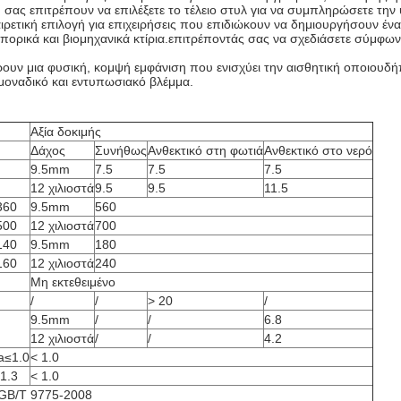
ου σας επιτρέπουν να επιλέξετε το τέλειο στυλ για να συμπληρώσετε 
ρετική επιλογή για επιχειρήσεις που επιδιώκουν να δημιουργήσουν ένα
εμπορικά και βιομηχανικά κτίρια.επιτρέποντάς σας να σχεδιάσετε σύμφωνα
ουν μια φυσική, κομψή εμφάνιση που ενισχύει την αισθητική οποιουδή
 μοναδικό και εντυπωσιακό βλέμμα.
Αξία δοκιμής
Δάχος
Συνήθως
Ανθεκτικό στη φωτιά
Ανθεκτικό στο νερό
9.5mm
7.5
7.5
7.5
12 χιλιοστά
9.5
9.5
11.5
360
9.5mm
560
500
12 χιλιοστά
700
140
9.5mm
180
160
12 χιλιοστά
240
Μη εκτεθειμένο
/
/
> 20
/
9.5mm
/
/
6.8
12 χιλιοστά
/
/
4.2
a≤1.0
< 1.0
≤1.3
< 1.0
 GB/T 9775-2008