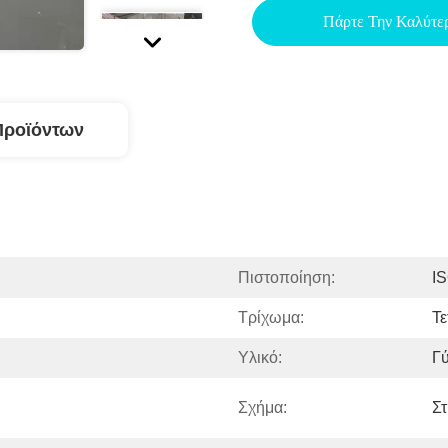
Πάρτε Την Καλύτε
Προϊόντων
Πιστοποίηση:
I
Τρίχωμα:
Τ
Υλικό:
Γ
Σχήμα:
Στ