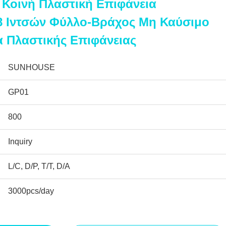
Κοινή Πλαστική Επιφάνεια
8 Ιντσών Φύλλο-Βράχος Μη Καύσιμο
 Πλαστικής Επιφάνειας
SUNHOUSE
GP01
800
Inquiry
L/C, D/P, T/T, D/A
3000pcs/day