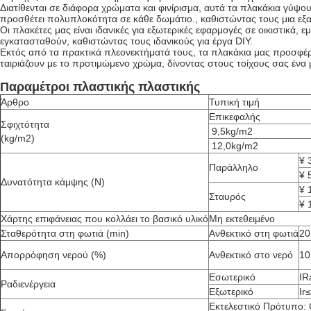
Διατίθενται σε διάφορα χρώματα και φινίρισμα, αυτά τα πλακάκια γύψ
προσθέτει πολυπλοκότητα σε κάθε δωμάτιο., καθιστώντας τους μια εξαι
Οι πλακέτες μας είναι ιδανικές για εξωτερικές εφαρμογές σε οικιστικά, 
εγκατασταθούν, καθιστώντας τους ιδανικούς για έργα DIY.
Εκτός από τα πρακτικά πλεονεκτήματά τους, τα πλακάκια μας προσφέρ
ταιριάζουν με το προτιμώμενο χρώμα, δίνοντας στους τοίχους σας ένα
Παραμέτροι πλαστικής πλαστικής
Άρθρο
Τυπική τιμή
Επικεφαλής
Σφιχτότητα
️ 9,5kg/m2
(kg/m2)
️ 12,0kg/m2
¥ 
Παράλληλο
¥ 
Δυνατότητα κάμψης (N)
¥ 
Σταυρός
¥ 
Χάρτης επιφάνειας που κολλάει το βασικό υλικό
Μη εκτεθειμένο
Σταθερότητα στη φωτιά (min)
Ανθεκτικό στη φωτιά
20
Απορρόφηση νερού (%)
Ανθεκτικό στο νερό
10
Εσωτερικό
IR
Ραδιενέργεια
Εξωτερικό
Ir
Εκτελεστικό Πρότυπο: