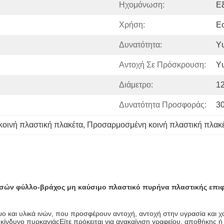
Ηχομόνωση:
Εξ
Χρήση:
Εσ
Δυνατότητα:
Υ
Αντοχή Σε Πρόσκρουση:
Υ
Διάμετρο:
12
Δυνατότητα Προσφοράς:
3
ινή πλαστική πλακέτα
, 
Προσαρμοσμένη κοινή πλαστική πλακ
σών φύλλο-βράχος μη καύσιμο πλαστικό πυρήνα πλαστικής επιφ
ο και υλικά ινών, που προσφέρουν αντοχή, αντοχή στην υγρασία και χα
ίνδυνο πυρκαγιάςΕίτε πρόκειται για ανακαίνιση γραφείου, αποθήκης ή 