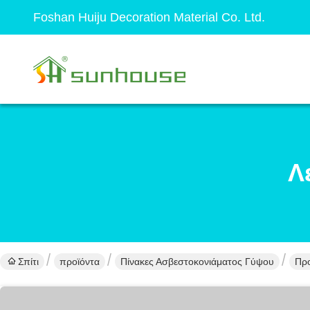
Foshan Huiju Decoration Material Co. Ltd.
Λ
Σπίτι
προϊόντα
Πίνακες Ασβεστοκονιάματος Γύψου
Προ