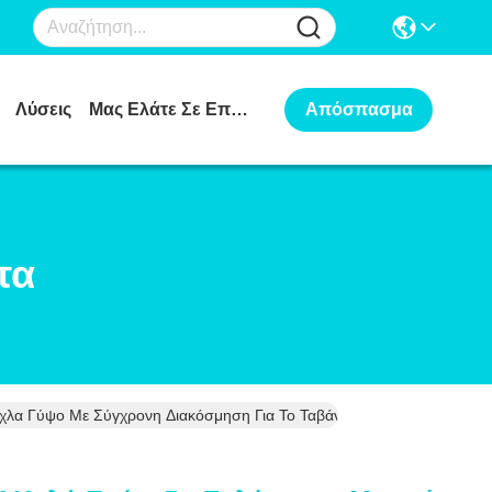
Λύσεις
Μας Ελάτε Σε Επαφή Με
Απόσπασμα
τα
χλα Γύψο Με Σύγχρονη Διακόσμηση Για Το Ταβάνι