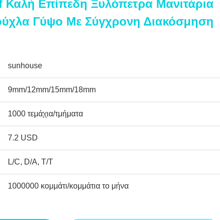
 Καλή Επίπεδη Ξυλόπετρα Μανιτάρια
Μούχλα Γύψο Με Σύγχρονη Διακόσμηση
sunhouse
9mm/12mm/15mm/18mm
1000 τεμάχια/τμήματα
7.2 USD
L/C, D/A, T/T
1000000 κομμάτι/κομμάτια το μήνα