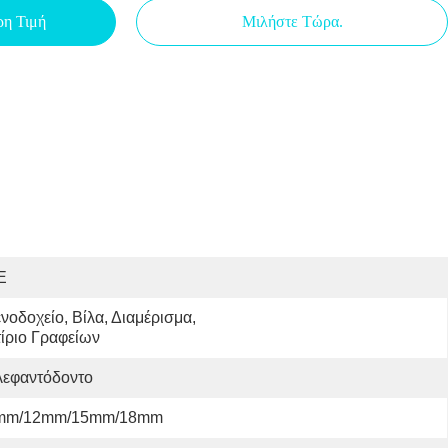
ρη Τιμή
Μιλήστε Τώρα.
E
νοδοχείο, Βίλα, Διαμέρισμα, 
ίριο Γραφείων
λεφαντόδοντο
mm/12mm/15mm/18mm