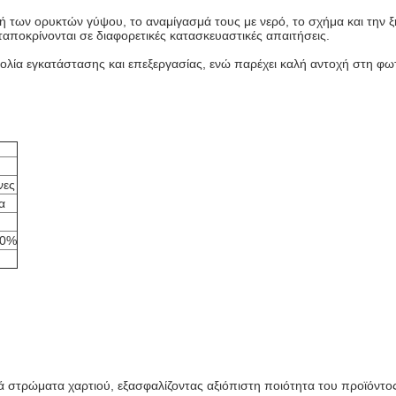
ή των ορυκτών γύψου, το αναμίγασμά τους με νερό, το σχήμα και την 
αποκρίνονται σε διαφορετικές κατασκευαστικές απαιτήσεις.
υκολία εγκατάστασης και επεξεργασίας, ενώ παρέχει καλή αντοχή στη φω
νες
α
90%
στρώματα χαρτιού, εξασφαλίζοντας αξιόπιστη ποιότητα του προϊόντο