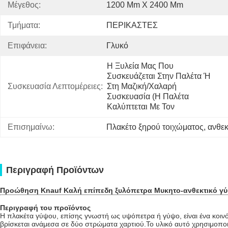
Μέγεθος:
1200 Mm X 2400 Mm
Τμήματα:
ΠΕΡΙΚΑΣΤΕΣ
Επιφάνεια:
Γλυκό
Η Ξυλεία Μας Που 
Συσκευάζεται Στην Παλέτα Ή 
Συσκευασία Λεπτομέρειες:
Στη Μαζική/χαλαρή 
Συσκευασία (η Παλέτα 
Καλύπτεται Με Τον
Επισημαίνω:
Πλακέτο ξηρού τοιχώματος
, 
ανθεκ
Περιγραφή Προϊόντων
Προώθηση Knauf Καλή επίπεδη ξυλόπετρα Μυκητο-ανθεκτικό γύψ
Περιγραφή του προϊόντος
Η πλακέτα γύψου, επίσης γνωστή ως υψόπετρα ή γύψο, είναι ένα κοινό
βρίσκεται ανάμεσα σε δύο στρώματα χαρτιού.Το υλικό αυτό χρησιμοποιε