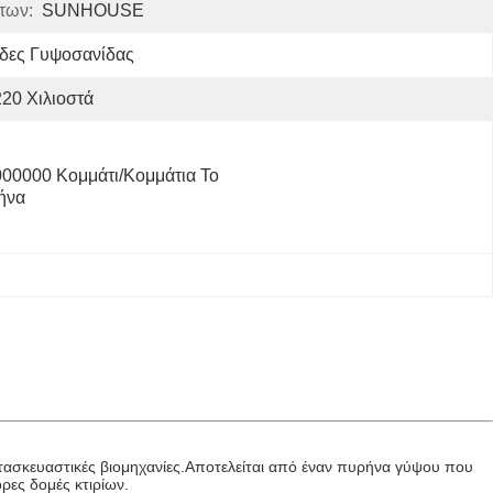
των:
SUNHOUSE
ίδες Γυψοσανίδας
20 Χιλιοστά
00000 Κομμάτι/κομμάτια Το 
ήνα
ατασκευαστικές βιομηχανίες.Αποτελείται από έναν πυρήνα γύψου που
ρες δομές κτιρίων.