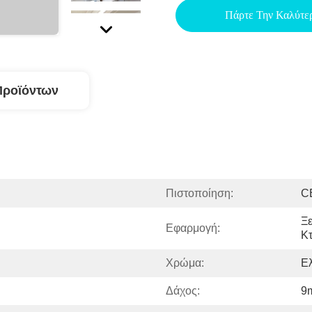
Πάρτε Την Καλύτε
Προϊόντων
Πιστοποίηση:
C
Ξε
Εφαρμογή:
Κτ
Χρώμα:
Ε
Δάχος:
9