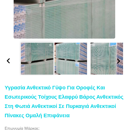
Υγρασία Ανθεκτικό Γύψο Για Οροφές Και
Εσωτερικούς Τοίχους Ελαφρύ Βάρος Ανθεκτικός
Στη Φωτιά Ανθεκτικοί Σε Πυρκαγιά Ανθεκτικοί
Πίνακες Ομαλή Επιφάνεια
Επωνυμία Μάρκας: