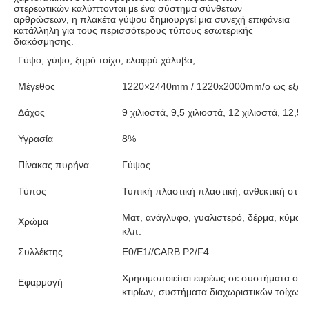
στερεωτικών καλύπτονται με ένα σύστημα σύνθετων 
αρθρώσεων, η πλακέτα γύψου δημιουργεί μια συνεχή επιφάνεια 
κατάλληλη για τους περισσότερους τύπους εσωτερικής 
διακόσμησης.
Γύψο, γύψο, ξηρό τοίχο, ελαφρύ χάλυβα,
Μέγεθος
1220×2440mm / 1220x2000mm/o ως εξατο
Δάχος
9 χιλιοστά, 9,5 χιλιοστά, 12 χιλιοστά, 12,5 
Υγρασία
8%
Πίνακας πυρήνα
Γύψος
Τύπος
Τυπική πλαστική πλαστική, ανθεκτική στη 
Ματ, ανάγλυφο, γυαλιστερό, δέρμα, κύμα, β
Χρώμα
κλπ.
Συλλέκτης
E0/E1//CARB P2/F4
Χρησιμοποιείται ευρέως σε συστήματα ορο
Εφαρμογή
κτιρίων, συστήματα διαχωριστικών τοίχων 