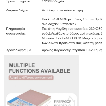
Τροποποιημένο
1*20GP δοχείο
Δωρεάν δείγμα
Διαθέσιμη ανά πάσα στιγμή
Πακέτο 4x8 MDF με πάχος 18 mm·Προϊόντα 
ανά δοχείο: 8 παλέτες /
Πληροφορίες
Περιέκτη;Μεγέθη συσκευασίας: 230X230X
συσκευασίας
εσάς);Ακαθάριστο βάρος ανά περιέκτη: 2
Μονάδα: 122X244X1.8CM;Μαζικό βάρος ανά
των άλλων προϊόντων σας κατά τη φόρτω
Χρονοδιάγραμμα
Χρόνος παράδοσης περίπου 10-20 ημέρες