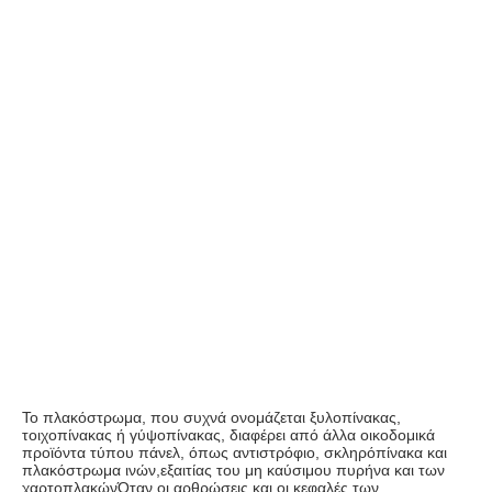
Το πλακόστρωμα, που συχνά ονομάζεται ξυλοπίνακας, 
τοιχοπίνακας ή γύψοπίνακας, διαφέρει από άλλα οικοδομικά 
προϊόντα τύπου πάνελ, όπως αντιστρόφιο, σκληρόπίνακα και 
πλακόστρωμα ινών,εξαιτίας του μη καύσιμου πυρήνα και των 
χαρτοπλακώνΌταν οι αρθρώσεις και οι κεφαλές των 