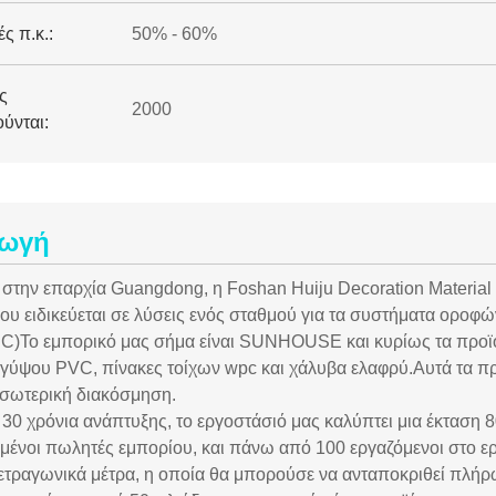
ς π.κ.:
50% - 60%
ς
2000
ύνται:
γωγή
 στην επαρχία Guangdong, η Foshan Huiju Decoration Material C
που ειδικεύεται σε λύσεις ενός σταθμού για τα συστήματα ορο
C)Το εμπορικό μας σήμα είναι SUNHOUSE και κυρίως τα προϊόν
γύψου PVC, πίνακες τοίχων wpc και χάλυβα ελαφρύ.Αυτά τα π
εσωτερική διακόσμηση.
30 χρόνια ανάπτυξης, το εργοστάσιό μας καλύπτει μια έκταση
υμένοι πωλητές εμπορίου, και πάνω από 100 εργαζόμενοι στο ερ
τετραγωνικά μέτρα, η οποία θα μπορούσε να ανταποκριθεί πλήρ