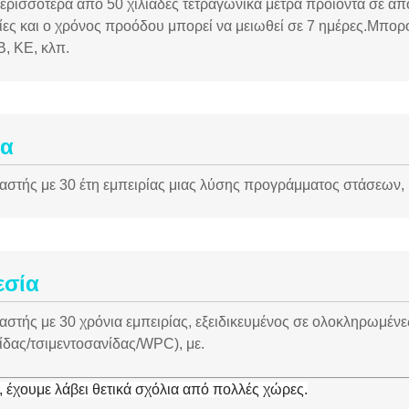
ρισσότερα από 50 χιλιάδες τετραγωνικά μέτρα προϊόντα σε απ
ες και ο χρόνος προόδου μπορεί να μειωθεί σε 7 ημέρες.Μπορ
 ΚΕ, κλπ.
ία
στής με 30 έτη εμπειρίας μιας λύσης προγράμματος στάσεων, ι
εσία
στής με 30 χρόνια εμπειρίας, εξειδικευμένος σε ολοκληρωμέν
δας/τσιμεντοσανίδας/WPC), με.
 έχουμε λάβει θετικά σχόλια από πολλές χώρες.