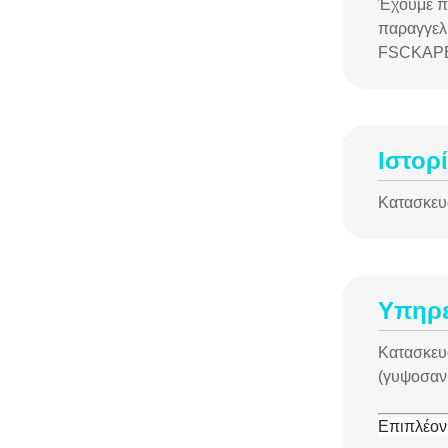
Έχουμε πε
παραγγελί
FSCΚΑΡΒ,
Ιστορ
Κατασκευα
Υπηρ
Κατασκευα
(γυψοσανί
Επιπλέον,