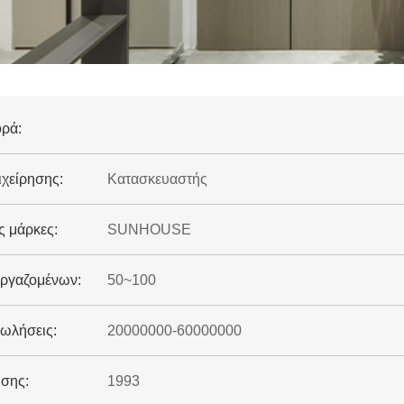
ορά:
χείρησης:
Κατασκευαστής
ς μάρκες:
SUNHOUSE
εργαζομένων:
50~100
πωλήσεις:
20000000-60000000
υσης:
1993