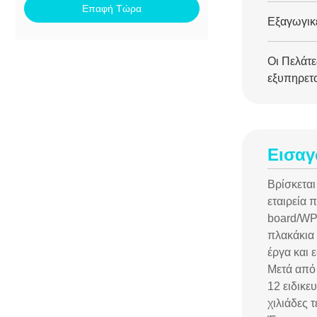
Επαφή Τώρα
Εξαγωγικέ
Οι Πελάτε
εξυπηρετο
Εισα
Βρίσκεται
εταιρεία 
board/WP
πλακάκια 
έργα και 
Μετά από 
12 ειδικε
χιλιάδες 