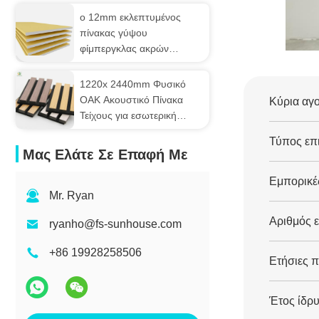
ο 12mm εκλεπτυμένος
πίνακας γύψου
φίμπεργκλας ακρών
ενίσχυσε 1220mm X
2440mm
1220x 2440mm Φυσικό
OAK Ακουστικό Πίνακα
Κύρια αγ
Τείχους για εσωτερική
διακόσμηση
Τύπος επι
Μας Ελάτε Σε Επαφή Με
Εμπορικέ
Mr. Ryan
Αριθμός 
ryanho@fs-sunhouse.com
+86 19928258506
Ετήσιες 
Έτος ίδρ