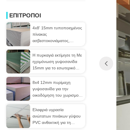
ΕΠΙΤΡΟΠΟΙ
4x8' 15mm τυποποιημένος
πίνακας
ασβεστοκονιάματος,
πίνακας τοίχου γύψου για
την οικοδόμηση του
Η πυρκαγιά εκτίμησε τη Με
ανώτατου ορίου
ηχομόνωση γυψοσανίδα
15mm για το εσωτερικό
χώρισμα τοίχων
8x4 12mm πυρίμαχη
γυψοσανίδα για την
οικοδόμηση του χωρισμού
διακοσμήσεων
Ελαφριά υγρασία
ανώτατων πινάκων γύψου
PVC ανθεκτική για τη
βιβλιοθήκη ξενοδοχείων