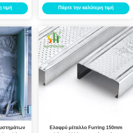
ν γύψου
κτίρια γραφείων
 τιμή
Πάρτε την καλύτερη τιμή
συστημάτων
Ελαφρύ μέταλλο Furring 150mm