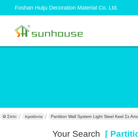
Foshan Huiju Decoration Material Co. Ltd.
Σπίτι
προϊόντα
Partition Wall System Light Steel Keel Σε 
Your Search
[ Partiti