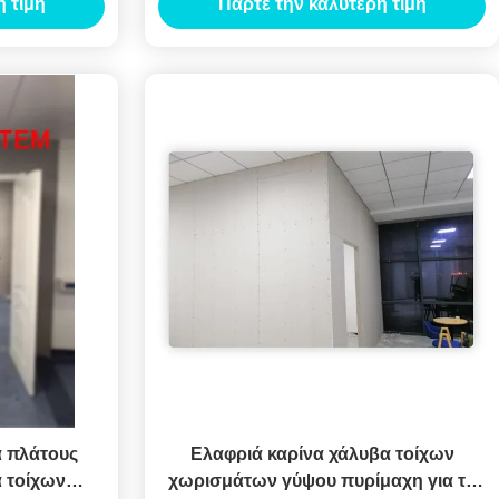
 τιμή
Πάρτε την καλύτερη τιμή
ντύνεται
α πλάτους
Ελαφριά καρίνα χάλυβα τοίχων
 τοίχων
χωρισμάτων γύψου πυρίμαχη για τα