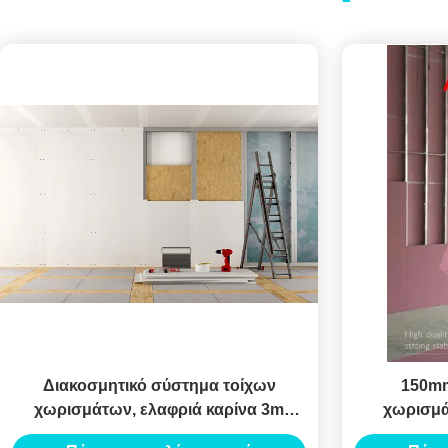
Διακοσμητικό σύστημα τοίχων
150mm
χωρισμάτων, ελαφριά καρίνα 3m
χωρισμά
χάλυβα cOem μήκους
χάλυβα συ