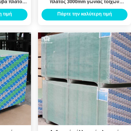
υβα πλάτος
πλάτος 3000mm γωνίας τοίχων
χάλυβα μήκος
 τιμή
Πάρτε την καλύτερη τιμή