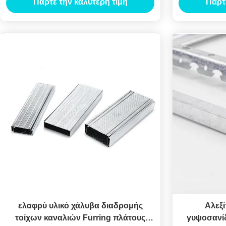
Πάρτε την καλύτερη τιμή
Πάρτ
ελαφρύ υλικό χάλυβα διαδρομής
Αλεξ
τοίχων καναλιών Furring πλάτους
γυψοσανί