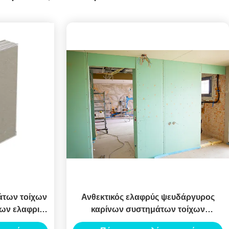
των τοίχων
Ανθεκτικός ελαφρύς ψευδάργυρος
ων ελαφριά
καρίνων συστημάτων τοίχων
το σύστημα
χωρισμάτων χάλυβα νερού που