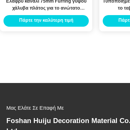
Ελαφρύ κανάλι 75mm Furring γύψου
Τυποποιημέ
χάλυβα πλάτος για το ανώτατο
το τα
σύστημα
διαχωριστι
Πάρτε την καλύτερη τιμή
Πάρτ
ανθεκτικό 
Μας Ελάτε Σε Επαφή Με
Foshan Huiju Decoration Material Co