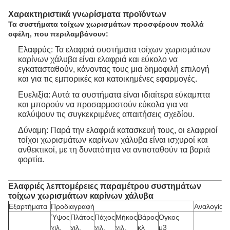
Χαρακτηριστικά γνωρίσματα προϊόντων
Τα συστήματα τοίχων χωρισμάτων προσφέρουν πολλά
οφέλη, που περιλαμβάνουν:
Ελαφρύς: Τα ελαφριά συστήματα τοίχων χωρισμάτων
καρίνων χάλυβα είναι ελαφριά και εύκολο να
εγκατασταθούν, κάνοντας τους μια δημοφιλή επιλογή
και για τις εμπορικές και κατοικημένες εφαρμογές.
Ευελιξία: Αυτά τα συστήματα είναι ιδιαίτερα εύκαμπτα
και μπορούν να προσαρμοστούν εύκολα για να
καλύψουν τις συγκεκριμένες απαιτήσεις σχεδίου.
Δύναμη: Παρά την ελαφριά κατασκευή τους, οι ελαφριοί
τοίχοι χωρισμάτων καρίνων χάλυβα είναι ισχυροί και
ανθεκτικοί, με τη δυνατότητα να αντισταθούν τα βαριά
φορτία.
Ελαφριές λεπτομέρειες παραμέτρου συστημάτων
τοίχων χωρισμάτων καρίνων χάλυβα
Εξαρτήματα
Προδιαγραφή
Αναλογία
Ύψος
Πλάτος
Πάχος
Μήκος
Βάρος
Όγκος
χιλ.
χιλ.
χιλ.
χιλ.
κλ
μ3