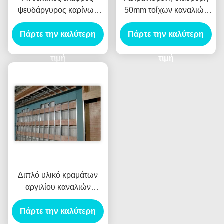
ψευδάργυρος καρίνων
50mm τοίχων καναλιών
συστημάτων τοίχων
Furring κόκκαλων πλάτος
Πάρτε την καλύτερη
χωρισμάτων χάλυβα
για τον τοίχο χωρισμάτων
Πάρτε την καλύτερη
νερού που ντύνεται
γυψοσανίδας
τιμή
τιμή
Διπλό υλικό κραμάτων
αργιλίου καναλιών
συστημάτων τοίχων
Πάρτε την καλύτερη
χωρισμάτων Furring