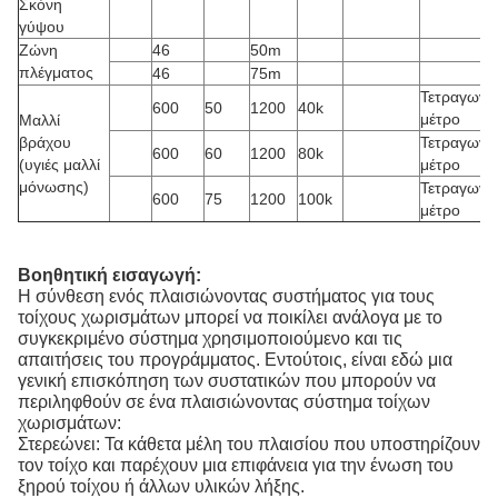
Σκόνη
γύψου
Ζώνη
46
50m
πλέγματος
46
75m
Τετραγωνι
600
50
1200
40k
μέτρο
Μαλλί
βράχου
Τετραγωνι
600
60
1200
80k
(υγιές μαλλί
μέτρο
μόνωσης)
Τετραγωνι
600
75
1200
100k
μέτρο
Βοηθητική εισαγωγή:
Η σύνθεση ενός πλαισιώνοντας συστήματος για τους
τοίχους χωρισμάτων μπορεί να ποικίλει ανάλογα με το
συγκεκριμένο σύστημα χρησιμοποιούμενο και τις
απαιτήσεις του προγράμματος. Εντούτοις, είναι εδώ μια
γενική επισκόπηση των συστατικών που μπορούν να
περιληφθούν σε ένα πλαισιώνοντας σύστημα τοίχων
χωρισμάτων:
Στερεώνει: Τα κάθετα μέλη του πλαισίου που υποστηρίζουν
τον τοίχο και παρέχουν μια επιφάνεια για την ένωση του
ξηρού τοίχου ή άλλων υλικών λήξης.