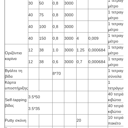
1 τετραγων
30
50
0,8
3000
μέτρο
1 τετραγων
40
75
0,8
3000
μέτρο
1 τετραγων
40
100
0,8
3000
μέτρο
1 τετραγων
40
150
0,8
3000
4
0,009
μέτρο
1 τετραγων
12
38
1.0
3000
1.25
0,000684
Οριζόντια
μέτρο
καρίνα
1 τετραγων
12
38
0,6
3000
0,7
0,000684
μέτρο
Βγάλτε τη
1 τετραγων
8*70
βίδα
σύνολα
Κάρτα
1
υποστήριξης
τετράγωνο
40 τετράγω
3.5*50
Self-tapping
κιβώτιο
βίδες
40 τετράγω
3.5*35
κιβώτιο
10 τετράγω
Putty σκόνη
20
πακέτο