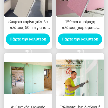
ελαφριά καρίνα χάλυβα
150mm πυρίμαχη
πλάτους 50mm για το
πλάτους χωρισμάτων
σύστημα τοίχων
τοίχων καρίνα 3m χάλυβα
χωρισμάτων πινάκων
Πάρτε την καλύτερη
Πάρτε την καλύτερη
συστημάτων ελαφριά
γύψου
μήκος
τιμή
τιμή
Ανθεκτικός ελαφρύς
Γαλβανισμένη διαδρομή