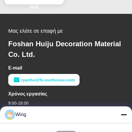
τιμή
Μας ελάτε σε επαφή με
Foshan Huiju Decoration Material
Co. Ltd.
E-mail
ryanho@fs-sunhouse.com
Χρόνος εργασίας
9:00-18:00
Wing
Η διεύθυνσή μας
Διεύθυνση εταιρείας