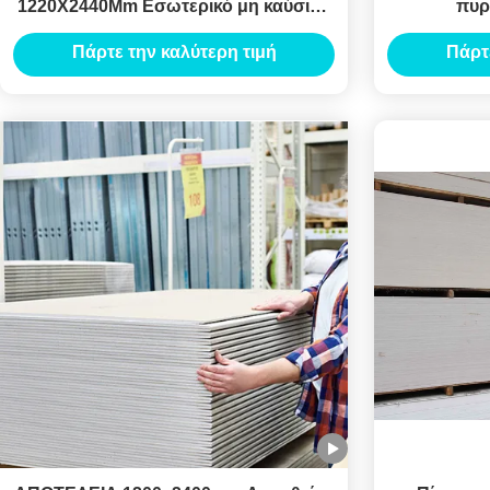
1220X2440Mm Εσωτερικό μη καύσιμο
πυρ
πυρόστακτο γύψο
Πάρτε την καλύτερη τιμή
Πάρτ