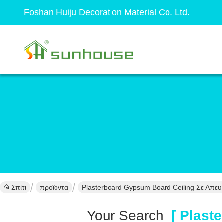
Foshan Huiju Decoration Material Co. Ltd.
Σπίτι
προϊόντα
Plasterboard Gypsum Board Ceiling Σε Απε
Your Search
[ Plaste