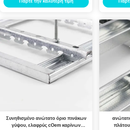
Πάρτε την καλύτερη τιμή
Πάρτ
Συνηθισμένο ανώτατο όριο πινάκων
ανώτατ
γύψου, ελαφρύς cOem καρίνων
πλάτου