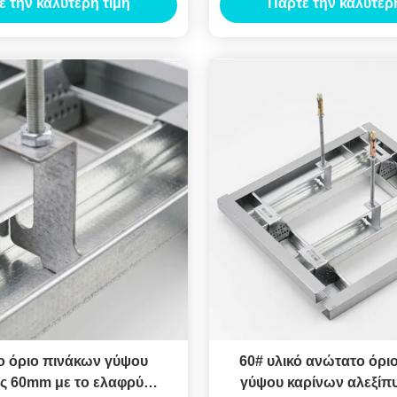
ε την καλύτερη τιμή
Πάρτε την καλύτερη
ο όριο πινάκων γύψου
60# υλικό ανώτατο όρι
ς 60mm με το ελαφρύ
γύψου καρίνων αλεξίπυ