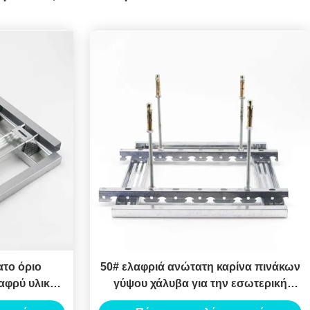
το όριο
50# ελαφριά ανώτατη καρίνα πινάκων
αφρύ υλικό
γύψου χάλυβα για την εσωτερική
βα
διακόσμηση κτηρίων