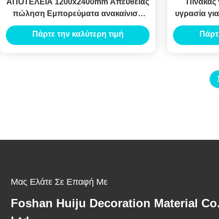
ΑΠΟΤΕΛΕΙΑ 1200x2400mm Απευθείας
Πίνακας 
πώληση Εμπορεύματα ανακαίνιση
υγρασία για
κτιρίων ξυλοπετρώματος γύψος
Πάρτε την καλύτερη τιμή
Πάρτ
πλακέτο πλακέτο
Μας Ελάτε Σε Επαφή Με
Foshan Huiju Decoration Material Co