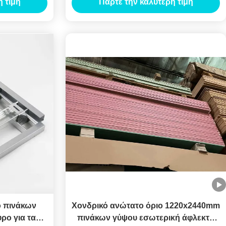
 τιμή
Πάρτε την καλύτερη τιμή
ο πινάκων
Χονδρικό ανώτατο όριο 1220x2440mm
ρο για τα
πινάκων γύψου εσωτερική άφλεκτη