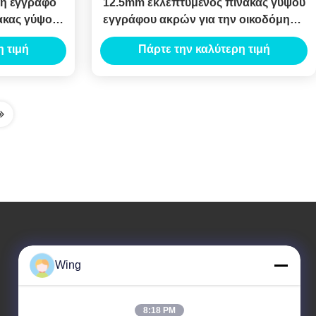
η έγγραφο
12.5mm εκλεπτυμένος πίνακας γύψου
ακας γύψου
εγγράφου ακρών για την οικοδόμηση
ξηρών τοίχων
του ανώτατου συστήματος
 τιμή
Πάρτε την καλύτερη τιμή
Η Διεύθυνσή Μας
Wing
Διεύθυνση Εταιρείας
Διεθνές Κτήριο Weiye, Δρόμος Yixian, Κωμόπολη Του Δαλιού,
8:18 PM