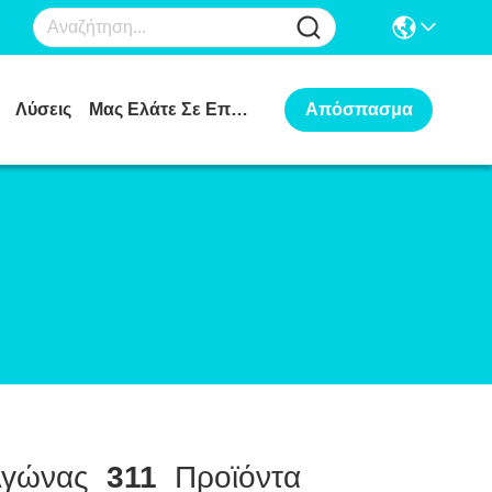
Λύσεις
Μας Ελάτε Σε Επαφή Με
Απόσπασμα
γώνας
311
Προϊόντα