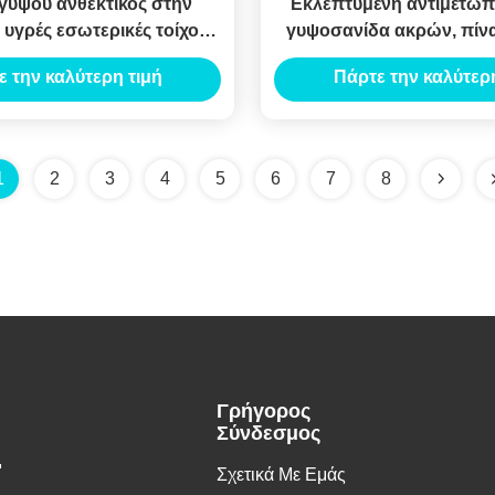
γύψου ανθεκτικός στην
Εκλεπτυμένη αντιμέτωπ
 υγρές εσωτερικές τοίχους
γυψοσανίδα ακρών, πίν
και οροφές
12,5 χιλ. για το χώρισμα 
ε την καλύτερη τιμή
Πάρτε την καλύτερη
1
2
3
4
5
6
7
8
Γρήγορος
Σύνδεσμος
.
Σχετικά Με Εμάς