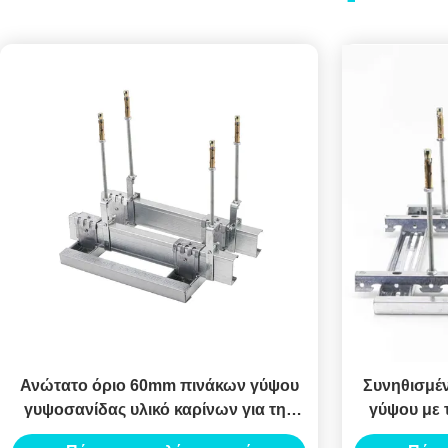
Ανώτατο όριο 60mm πινάκων γύψου
Συνηθισμέ
γυψοσανίδας υλικό καρίνων για την
γύψου με 
εσωτερική διακόσμηση
καρ