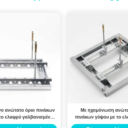
νο ανώτατο όριο πινάκων
Με ηχομόνωση ανώτα
το ελαφρύ γαλβανισμένο
πινάκων γύψου με το ελ
ίνα υλικό χάλυβα
καρίνων χάλυ