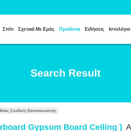
Σπίτι
Σχετικά Με Εμάς
Προϊόντα
Ειδήσεις
Ιστολόγιο
Search Result
υθείας Σύνδεση Κατασκευαστής
rboard Gypsum Board Ceiling ]
Α