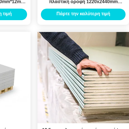
40mm*12mm,
πλαστική οροφή 1220x2440mm
εσωτερική
Εσωτερικό
 τιμή
Πάρτε την καλύτερη τιμή