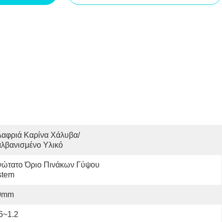
λαφριά Καρίνα Χάλυβα/
λβανισμένο Υλικό
νώτατο Όριο Πινάκων Γύψου 
stem
0mm
5~1.2