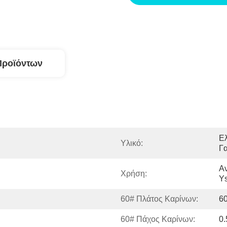
Προϊόντων
Ε
Υλικό:
Γα
Α
Χρήση:
Y
60# Πλάτος Καρίνων:
6
60# Πάχος Καρίνων:
0.