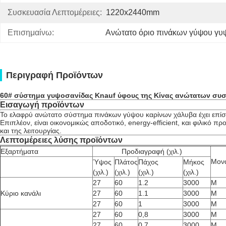
Συσκευασία Λεπτομέρειες:
1220x2440mm
Επισημαίνω:
Ανώτατο όριο πινάκων γύψου γυ
Περιγραφή Προϊόντων
60# σύστημα γυψοσανίδας Knauf ύφους της Κίνας ανώτατων συ
Εισαγωγή προϊόντων
Το ελαφρύ ανώτατο σύστημα πινάκων γύψου καρίνων χάλυβα έχει επίσης
Επιπλέον, είναι οικονομικώς αποδοτικό, energy-efficient, και φιλικό π
και της λειτουργίας.
Λεπτομέρειες λύσης προϊόντων
Εξαρτήματα
Προδιαγραφή (χιλ.)
Μον
Ύψος
Πλάτος
Πάχος
Μήκος
(χιλ.)
(χιλ.)
(χιλ.)
(χιλ.)
27
60
1.2
3000
Μ
Κύριο κανάλι
27
60
1.1
3000
Μ
27
60
1
3000
Μ
27
60
0,8
3000
Μ
27
60
0,7
3000
Μ