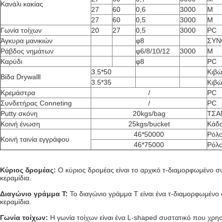
Κανάλι κακίας
27
60
0,6
3000
Μ
27
60
0,5
3000
Μ
Γωνία τοίχων
20
27
0,5
3000
PC
Άγκυρα μανικιών
φ8
ΣΥΝ
Ράβδος νημάτων
φ6/8/10/12
3000
Μ
Καρύδι
φ8
PC
3.5*50
Κιβώ
Βίδα Drywalll
3.5*35
Κιβώ
Κρεμάστρα
/
PC
Συνδετήρας Conneting
/
PC
Putty σκόνη
20kgs/bag
ΤΣΑ
Κοινή ένωση
25kgs/bucket
Κάδ
46*50000
Ρόλ
Κοινή ταινία εγγράφου
46*75000
Ρόλ
Κύριος δρομέας:
Ο κύριος δρομέας είναι το αρχικό τ-διαμορφωμένο συ
κεραμίδια.
Διαγώνιο γράμμα Τ:
Το διαγώνιο γράμμα Τ είναι ένα τ-διαμορφωμένο 
κεραμίδια.
Γωνία τοίχων:
Η γωνία τοίχων είναι ένα L-shaped συστατικό που χρησι