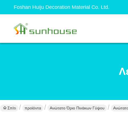
Foshan Huiju Decoration Material Co. Ltd.
Λ
Σπίτι
προϊόντα
Ανώτατο Όριο Πινάκων Γύψου
Ανώτατο