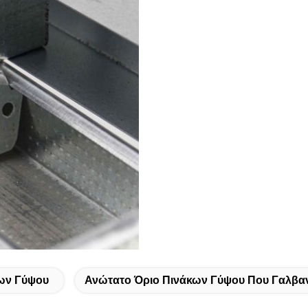
ων Γύψου
Ανώτατο Όριο Πινάκων Γύψου Που Γαλβαν