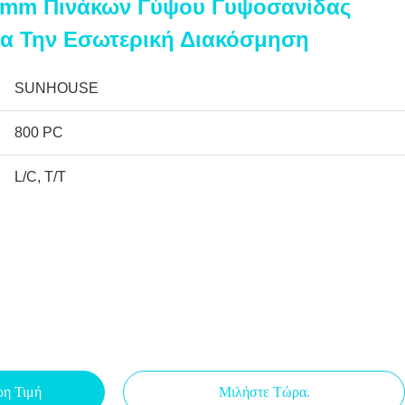
0mm Πινάκων Γύψου Γυψοσανίδας
ια Την Εσωτερική Διακόσμηση
SUNHOUSE
800 PC
L/C, T/T
ρη Τιμή
Μιλήστε Τώρα.