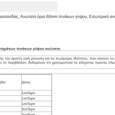
ψοσανίδας
, 
Ανώτατο όριο 60mm πινάκων γύψου
, 
Εσωτερικό αν
στημάτων πινάκων γύψου ανώτατο
 την άριστη υγιή μόνωση και τις πυρίμαχες ιδιότητες, που κάνουν το
ρος το περιβάλλον, δεδομένου ότι χρησιμοποιεί τις ελάχιστες πρώτες ύλ
άδα
Δόση
1m/Sqm
1m/Sqm
1m/Sqm
3m/Sqm
3m/Sqm