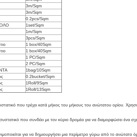
3m/Sqm
3m/Sqm
0.2pcs/Sqm
ΟΛΟ
1set/Sqm
1m/Sqm
3pcs/Sqm
τιο
1 box/40Sqm
τιο
1 box/40Sqm
1 PC/Sqm
2 PC/Sqm
ΝΤΑ
1bag/10Sqm
ος
0.2bucket/Sqm
ος
1Roll/9Sqm
ος
1Roll/13Sqm
στατικό που τρέχει κατά μήκος του μήκους του ανώτατου ορίου. Χρησιμ
συστατικό που συνδέει με τον κύριο δρομέα για να διαμορφώσει ένα σχέ
μοποιείται για να δημιουργήσει μια περίμετρο γύρω από το ανώτατο όριο