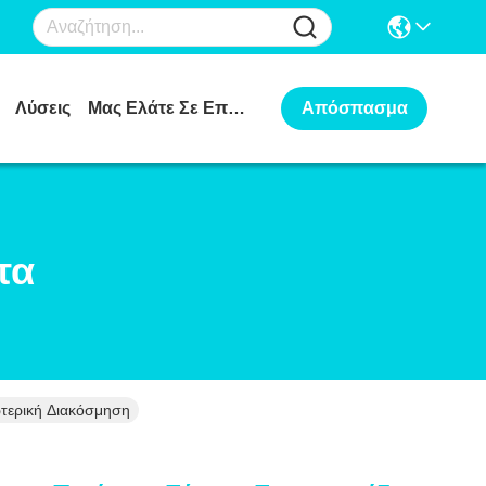
Λύσεις
Μας Ελάτε Σε Επαφή Με
Απόσπασμα
τα
τερική Διακόσμηση