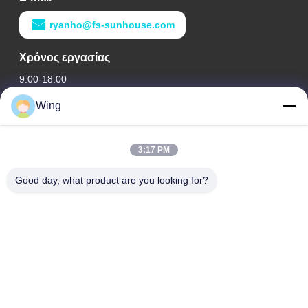
ryanho@fs-sunhouse.com
Χρόνος εργασίας
9:00-18:00
Wing
Η διεύθυνσή μας
Διεύθυνση εταιρείας
3:17 PM
Διεθνές κτήριο Weiye, δρόμος Yixian, κωμόπολη του Δαλιού,
περιοχή Nanhai, πόλη Foshan
Good day, what product are you looking for?
Διεύθυνση εργοστασίων
Φωσάν Ντάλι
Τηλ.
0086-19928258506