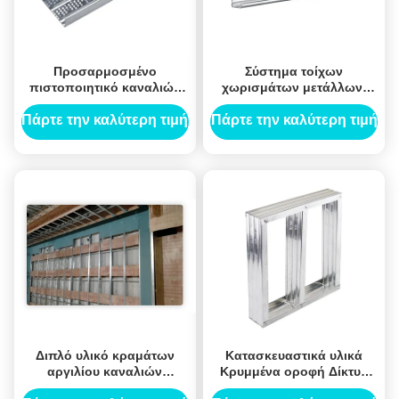
Προσαρμοσμένο
Σύστημα τοίχων
πιστοποιητικό καναλιών
χωρισμάτων μετάλλων,
ISO9001 Furring
κανάλι Furring τοίχων για
συστημάτων τοίχων
την τάξη ξενοδοχείων
Πάρτε την καλύτερη τιμή
Πάρτε την καλύτερη τιμή
χωρισμάτων μετάλλων
Διπλό υλικό κραμάτων
Κατασκευαστικά υλικά
αργιλίου καναλιών
Κρυμμένα οροφή Δίκτυο
συστημάτων τοίχων
ξυλοπετρώματος