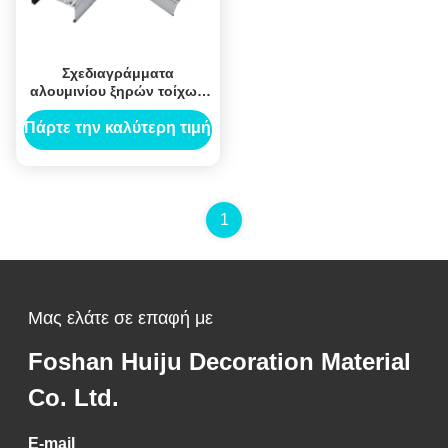
Σχεδιαγράμματα
αλουμινίου ξηρών τοίχων
γυψοσανίδας με ντυμένη
την ψευδάργυρος
Πάρτε την καλύτερη τιμή
επεξεργασία επιφάνειας
1
Μας ελάτε σε επαφή με
Foshan Huiju Decoration Material
Co. Ltd.
E-mail