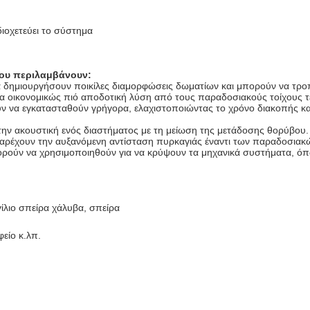
ιοχετεύει το σύστημα
ου περιλαμβάνουν:
 να δημιουργήσουν ποικίλες διαμορφώσεις δωματίων και μπορούν να τρο
μια οικονομικώς πιό αποδοτική λύση από τους παραδοσιακούς τοίχους τ
ν να εγκατασταθούν γρήγορα, ελαχιστοποιώντας το χρόνο διακοπής κ
την ακουστική ενός διαστήματος με τη μείωση της μετάδοσης θορύβου.
αρέχουν την αυξανόμενη αντίσταση πυρκαγιάς έναντι των παραδοσιακώ
ρούν να χρησιμοποιηθούν για να κρύψουν τα μηχανικά συστήματα, όπω
ίλιο σπείρα χάλυβα, σπείρα
φείο κ.λπ.