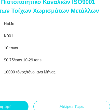
Πιστοποιητικό Καναλιών ISO9001
άτων Τοίχων Χωρισμάτων Μετάλλων
HuiJu
K001
10 τόνοι
$0.75/tons 10-29 tons
10000 τόνος/τόνοι ανά Μήνας
ρη Τιμή
Μιλήστε Τώρα.