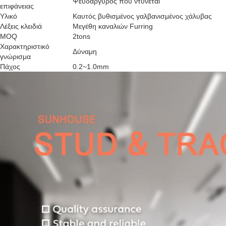
Ψευδάργυρος που ντύνεται
επιφάνειας
Υλικό
Καυτός βυθισμένος γαλβανισμένος χάλυβας
Λέξεις κλειδιά
Μεγέθη καναλιών Furring
MOQ
2tons
Χαρακτηριστικό
Δύναμη
γνώρισμα
Πάχος
0.2~1.0mm