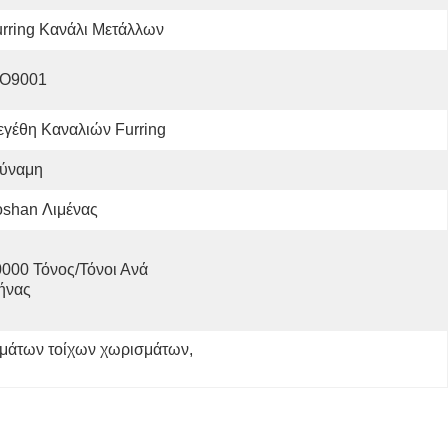
rring Κανάλι Μετάλλων
SO9001
γέθη Καναλιών Furring
ύναμη
oshan Λιμένας
000 Τόνος/τόνοι Ανά   
ήνας
ημάτων τοίχων χωρισμάτων
, 