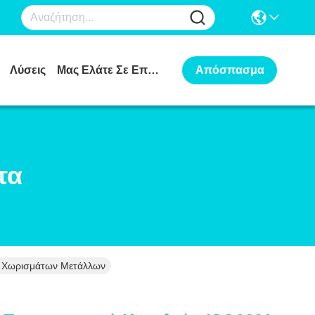
Λύσεις
Μας Ελάτε Σε Επαφή Με
Απόσπασμα
τα
ν Χωρισμάτων Μετάλλων