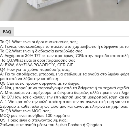
FAQ
Το Q1.What είναι οι όροι συσκευασίας σας;
Α: Γενικά, συσκευάζουμε το πακέτο στο χαρτοκιβώτιο ή σύμφωνα με το
Το Q2.What είναι η διαδικασία καταβολής σας;
Α: Δεχόμαστε 30% T/T εκ των προτέρων, 70% στην περίοδο αποστολή
Το Q3.What είναι οι όροι παράδοσής σας;
Α: EXW, ΑΛΥΣΊΔΑ ΡΟΛΟΓΙΟΎ, CFR.CIF.
Q4.How για το χρόνο παράδοσής σας;
Α: Για τα αποθέματα, μπορούμε να στείλουμε τα αγαθά στο λιμένα φό
μετά από να λάβει την κατάθεση.
Q5.Can εσείς προϊόν σύμφωνα με το δείγμα;
Α: Ναι, μπορούμε να παραγάγουμε από τα δείγματα ή τα τεχνικά σχέδι
Α: Μπορούμε να παρέχουμε τα δείγματα δωρεάν, αλλά πρέπει να πληρώσ
Τα Q7.How εσείς κάνουν την επιχείρησή μας τη μακροπρόθεσμη και κ
Α: 1.We κρατούν την καλή ποιότητα και την ανταγωνιστική τιμή για να
Σεβόμαστε κάθε πελάτη ως φίλο μας και κάνουμε ειλικρινά επιχειρήσει
Το Q8.What είναι MOQ σας;
MOQ μας είναι συνήθως 100 κομμάτια
Q9: Ποιος είναι ο στέλνοντας λιμένας;
Στέλνουμε τα αγαθά μέσω του λιμένα Foshan ή Qingdao.