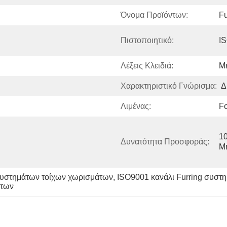
Όνομα Προϊόντων:
Fu
Πιστοποιητικό:
I
Λέξεις Κλειδιά:
Με
Χαρακτηριστικό Γνώρισμα:
Δ
Λιμένας:
F
10
Δυνατότητα Προσφοράς:
Μ
συστημάτων τοίχων χωρισμάτων
, 
ISO9001 κανάλι Furring συστ
άτων