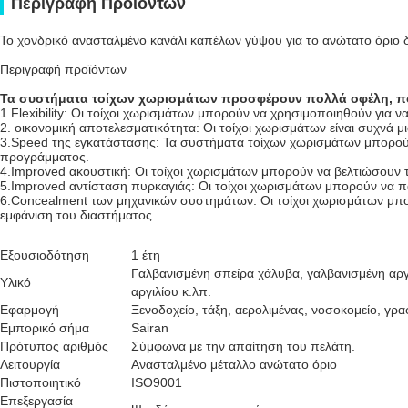
Περιγραφή Προϊόντων
Το χονδρικό ανασταλμένο κανάλι καπέλων γύψου για το ανώτατο όριο δ
Περιγραφή προϊόντων
Τα συστήματα τοίχων χωρισμάτων προσφέρουν πολλά οφέλη, π
1.Flexibility: Οι τοίχοι χωρισμάτων μπορούν να χρησιμοποιηθούν για
2. οικονομική αποτελεσματικότητα: Οι τοίχοι χωρισμάτων είναι συχνά 
3.Speed της εγκατάστασης: Τα συστήματα τοίχων χωρισμάτων μπορού
προγράμματος.
4.Improved ακουστική: Οι τοίχοι χωρισμάτων μπορούν να βελτιώσουν 
5.Improved αντίσταση πυρκαγιάς: Οι τοίχοι χωρισμάτων μπορούν να π
6.Concealment των μηχανικών συστημάτων: Οι τοίχοι χωρισμάτων μπο
εμφάνιση του διαστήματος.
Εξουσιοδότηση
1 έτη
Γαλβανισμένη σπείρα χάλυβα, γαλβανισμένη αργ
Υλικό
αργιλίου κ.λπ.
Εφαρμογή
Ξενοδοχείο, τάξη, αερολιμένας, νοσοκομείο, γρα
Εμπορικό σήμα
Sairan
Πρότυπος αριθμός
Σύμφωνα με την απαίτηση του πελάτη.
Λειτουργία
Ανασταλμένο μέταλλο ανώτατο όριο
Πιστοποιητικό
ISO9001
Επεξεργασία