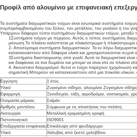
Προφίλ από αλουμίνιο με επιφανειακή επεξερ
Τα συστήματα διαχωριστικών τοίχων είναι εσωτερικά συστήματα τοίχω
συμπεριλαμβανομένου του ξύλου, του μετάλλου, του γυαλιού ή του γύ
Υπάρχουν διάφοροι τύποι συστημάτων διαχωριστικών τοίχων, μεταξύ 
1Συστήματα τοίχων με πύργους: Αυτός ο τύπος συστήματος διαχωρι
μόνωση.Το πλαίσιο καλύπτεται με πλακόστρωμα ή πλακόστρωμα α
2- Αποσύρσιμα συστήματα διαχωριστικών: Τα εν λόγω διαχωριστικ
κατασκευαστούν από διάφορα υλικά και χρησιμοποιούνται συχνά σ
3Συστήματα διασταύρωσης από γυαλί: Αυτά τα διαχωριστικά είνα
και διαφάνεια σε ένα δωμάτιο και μπορεί να είναι είτε σε πλαίσιο είτ
4. Ακουστικοί διαχωρισμοί: Αυτοί οι τοίχοι παρέχουν ηχομόνωση 
σημαντική.Μπορούν να κατασκευαστούν από μια ποικιλία υλικών, 
Εγγύηση
1 έτος
Υλικό
Ζυγισμένο σίδηρο, αλουμίνιο Ζυγισμένο σίδηρο
Εφαρμογή
Ξενοδοχείο, τάξη, αεροδρόμιο, νοσοκομείο, γρ
Ονομασία μάρκας
Σαϊράν
Αριθμός μοντέλου
Σύμφωνα με τις απαιτήσεις του πελάτη.
Λειτουργία
Μεταλλική κρεμασμένη οροφή
Πιστοποιητικό
ISO9001
Επεξεργασία επιφάνειας
Επικάλυψη από ψευδάργυρο
Υλικό
Χάλυβας από ζεστό χαλύβδινο