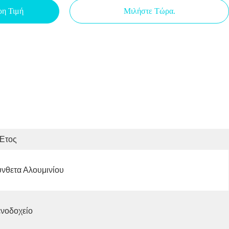
ρη Τιμή
Μιλήστε Τώρα.
 Έτος
νθετα Αλουμινίου
νοδοχείο