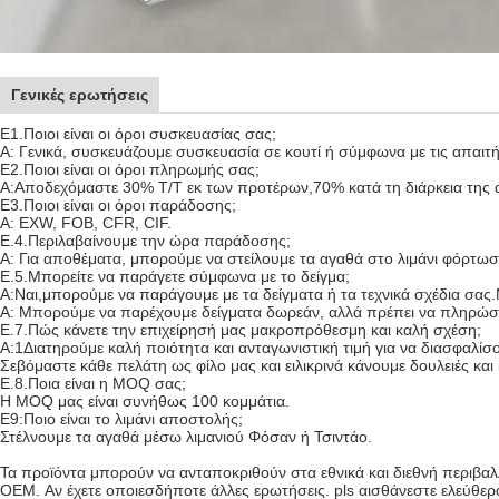
Γενικές ερωτήσεις
Ε1.Ποιοι είναι οι όροι συσκευασίας σας;
A: Γενικά, συσκευάζουμε συσκευασία σε κουτί ή σύμφωνα με τις απαιτή
Ε2.Ποιοι είναι οι όροι πληρωμής σας;
Α:Αποδεχόμαστε 30% T/T εκ των προτέρων,70% κατά τη διάρκεια της 
Ε3.Ποιοι είναι οι όροι παράδοσης;
Α: EXW, FOB, CFR, CIF.
Ε.4.Περιλαβαίνουμε την ώρα παράδοσης;
Α: Για αποθέματα, μπορούμε να στείλουμε τα αγαθά στο λιμάνι φόρτω
Ε.5.Μπορείτε να παράγετε σύμφωνα με το δείγμα;
Α:Ναι,μπορούμε να παράγουμε με τα δείγματα ή τα τεχνικά σχέδια σας
Α: Μπορούμε να παρέχουμε δείγματα δωρεάν, αλλά πρέπει να πληρώσε
Ε.7.Πώς κάνετε την επιχείρησή μας μακροπρόθεσμη και καλή σχέση;
Α:1Διατηρούμε καλή ποιότητα και ανταγωνιστική τιμή για να διασφαλίσ
Σεβόμαστε κάθε πελάτη ως φίλο μας και ειλικρινά κάνουμε δουλειές κα
Ε.8.Ποια είναι η MOQ σας;
Η MOQ μας είναι συνήθως 100 κομμάτια.
Ε9:Ποιο είναι το λιμάνι αποστολής;
Στέλνουμε τα αγαθά μέσω λιμανιού Φόσαν ή Τσιντάο.
Τα προϊόντα μπορούν να ανταποκριθούν στα εθνικά και διεθνή περι
OEM. Αν έχετε οποιεσδήποτε άλλες ερωτήσεις. pls αισθάνεστε ελεύθεροι