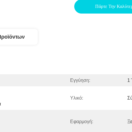
Πάρτε Την Καλύτε
Προϊόντων
Εγγύηση:
1
Υλικό:
Σύ
ά
Εφαρμογή:
Ξε