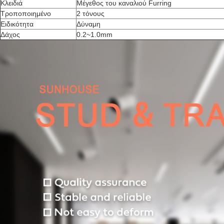
Κλειδιά
Μέγεθος του καναλιού Furring
Τροποποιημένο
2 τόνους
Ειδικότητα
Δύναμη
Δάχος
0.2~1.0mm