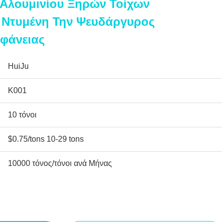
 Αλουμινίου Ξηρών Τοίχων
 Ντυμένη Την Ψευδάργυρος
φάνειας
HuiJu
K001
10 τόνοι
$0.75/tons 10-29 tons
10000 τόνος/τόνοι ανά Μήνας