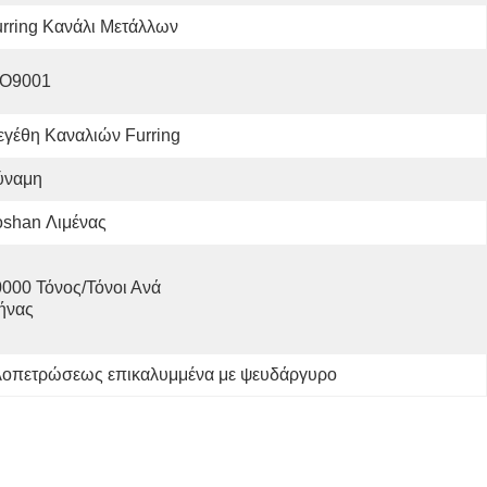
rring Κανάλι Μετάλλων
SO9001
γέθη Καναλιών Furring
ύναμη
oshan Λιμένας
000 Τόνος/τόνοι Ανά   
ήνας
υλοπετρώσεως επικαλυμμένα με ψευδάργυρο