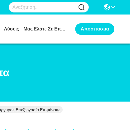
Λύσεις
Μας Ελάτε Σε Επαφή Με
Απόσπασμα
τα
άργυρος Επεξεργασία Επιφάνειας