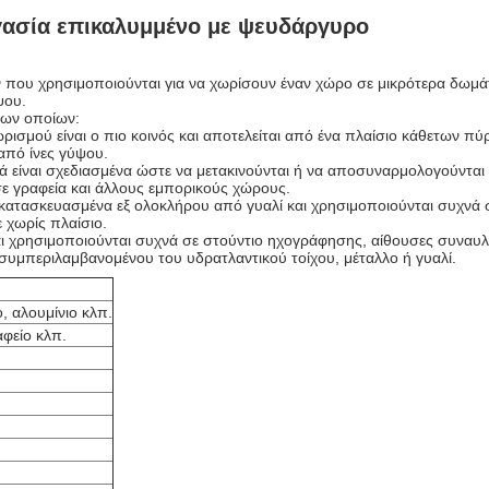
γασία επικαλυμμένο με ψευδάργυρο
ν που χρησιμοποιούνται για να χωρίσουν έναν χώρο σε μικρότερα δωμ
ψου.
των οποίων:
σμού είναι ο πιο κοινός και αποτελείται από ένα πλαίσιο κάθετων πύρ
πό ίνες γύψου.
ά είναι σχεδιασμένα ώστε να μετακινούνται ή να αποσυναρμολογούνται
ε γραφεία και άλλους εμπορικούς χώρους.
ι κατασκευασμένα εξ ολοκλήρου από γυαλί και χρησιμοποιούνται συχνά
ε χωρίς πλαίσιο.
και χρησιμοποιούνται συχνά σε στούντιο ηχογράφησης, αίθουσες συναυλ
συμπεριλαμβανομένου του υδρατλαντικού τοίχου, μέταλλο ή γυαλί.
, αλουμίνιο κλπ.
αφείο κλπ.