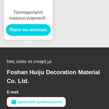
Προσαρμοσμένη
πυρίμαχη γυψοσανίδα
4x8 για τα συστήματα
Πάρτε την καλύτερη
χωρισμάτων τοίχων
τιμή
Μας ελάτε σε επαφή με
Foshan Huiju Decoration Material
Co. Ltd.
E-mail
ryanho@fs-sunhouse.com