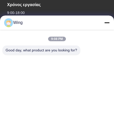
Χρόνος εργασίας
9:00-18:00
Wing
Η διεύθυνσή μας
Διεύθυνση εταιρείας
9:08 PM
Διεθνές κτήριο Weiye, δρόμος Yixian, κωμόπολη του Δαλιού,
περιοχή Nanhai, πόλη Foshan
Good day, what product are you looking for?
Διεύθυνση εργοστασίων
Φωσάν Ντάλι
Τηλ.
0086-19928258506
Καλή ποιότητα της Κίνας Πίνακες ασβεστοκονιάματος γύψου