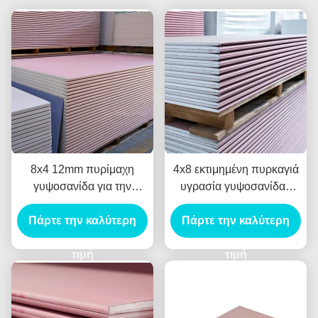
8x4 12mm πυρίμαχη
4x8 εκτιμημένη πυρκαγιά
γυψοσανίδα για την
υγρασία γυψοσανίδας
οικοδόμηση του
πινάκων γύψου -
χωρισμού διακοσμήσεων
Πάρτε την καλύτερη
απόδειξη 12mm για το
Πάρτε την καλύτερη
κτίριο γραφείων
τιμή
τιμή