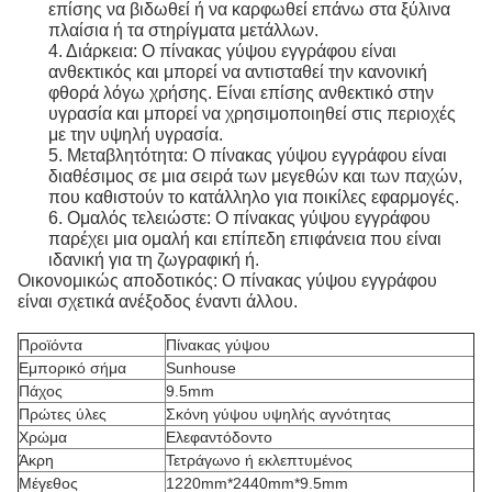
επίσης να βιδωθεί ή να καρφωθεί επάνω στα ξύλινα
πλαίσια ή τα στηρίγματα μετάλλων.
4. Διάρκεια: Ο πίνακας γύψου εγγράφου είναι
ανθεκτικός και μπορεί να αντισταθεί την κανονική
φθορά λόγω χρήσης. Είναι επίσης ανθεκτικό στην
υγρασία και μπορεί να χρησιμοποιηθεί στις περιοχές
με την υψηλή υγρασία.
5. Μεταβλητότητα: Ο πίνακας γύψου εγγράφου είναι
διαθέσιμος σε μια σειρά των μεγεθών και των παχών,
που καθιστούν το κατάλληλο για ποικίλες εφαρμογές.
6. Ομαλός τελειώστε: Ο πίνακας γύψου εγγράφου
παρέχει μια ομαλή και επίπεδη επιφάνεια που είναι
ιδανική για τη ζωγραφική ή.
Οικονομικώς αποδοτικός: Ο πίνακας γύψου εγγράφου
είναι σχετικά ανέξοδος έναντι άλλου.
Προϊόντα
Πίνακας γύψου
Εμπορικό σήμα
Sunhouse
Πάχος
9.5mm
Πρώτες ύλες
Σκόνη γύψου υψηλής αγνότητας
Χρώμα
Ελεφαντόδοντο
Άκρη
Τετράγωνο ή εκλεπτυμένος
Μέγεθος
1220mm*2440mm*9.5mm