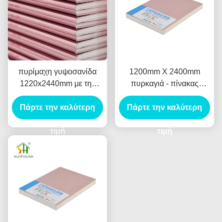
πυρίμαχη γυψοσανίδα
1200mm X 2400mm
1220x2440mm με την
πυρκαγιά - πίνακας
τετραγωνική εκλεπτυμένη
ασβεστοκονιάματος
Πάρτε την καλύτερη
άκρη άκρη
καθυστερούντω για το
Πάρτε την καλύτερη
κτίριο γραφείων
τιμή
τιμή