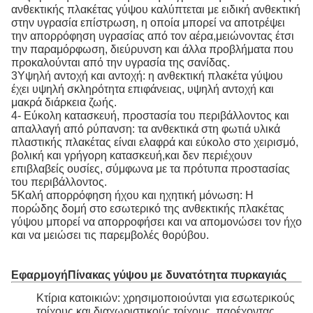
ανθεκτικής πλακέτας γύψου καλύπτεται με ειδική ανθεκτική
στην υγρασία επίστρωση, η οποία μπορεί να αποτρέψει
την απορρόφηση υγρασίας από τον αέρα,μειώνοντας έτσι
την παραμόρφωση, διεύρυνση και άλλα προβλήματα που
προκαλούνται από την υγρασία της σανίδας.
3Υψηλή αντοχή και αντοχή: η ανθεκτική πλακέτα γύψου
έχει υψηλή σκληρότητα επιφάνειας, υψηλή αντοχή και
μακρά διάρκεια ζωής.
4- Εύκολη κατασκευή, προστασία του περιβάλλοντος και
απαλλαγή από ρύπανση: τα ανθεκτικά στη φωτιά υλικά
πλαστικής πλακέτας είναι ελαφρά και εύκολο στο χειρισμό,
βολική και γρήγορη κατασκευή,και δεν περιέχουν
επιβλαβείς ουσίες, σύμφωνα με τα πρότυπα προστασίας
του περιβάλλοντος.
5Καλή απορρόφηση ήχου και ηχητική μόνωση: Η
πορώδης δομή στο εσωτερικό της ανθεκτικής πλακέτας
γύψου μπορεί να απορροφήσει και να απομονώσει τον ήχο
και να μειώσει τις παρεμβολές θορύβου.
Εφαρμογή
Πίνακας γύψου με δυνατότητα πυρκαγιάς
Κτίρια κατοικιών: χρησιμοποιούνται για εσωτερικούς
τοίχους και διαχωριστικούς τοίχους, παρέχοντας