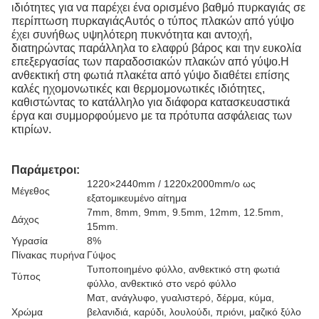
ιδιότητες για να παρέχει ένα ορισμένο βαθμό πυρκαγιάς σε
περίπτωση πυρκαγιάςΑυτός ο τύπος πλακών από γύψο
έχει συνήθως υψηλότερη πυκνότητα και αντοχή,
διατηρώντας παράλληλα το ελαφρύ βάρος και την ευκολία
επεξεργασίας των παραδοσιακών πλακών από γύψο.Η
ανθεκτική στη φωτιά πλακέτα από γύψο διαθέτει επίσης
καλές ηχομονωτικές και θερμομονωτικές ιδιότητες,
καθιστώντας το κατάλληλο για διάφορα κατασκευαστικά
έργα και συμμορφούμενο με τα πρότυπα ασφάλειας των
κτιρίων.
Παράμετροι:
1220×2440mm / 1220x2000mm/o ως
Μέγεθος
εξατομικευμένο αίτημα
7mm, 8mm, 9mm, 9.5mm, 12mm, 12.5mm,
Δάχος
15mm.
Υγρασία
8%
Πίνακας πυρήνα
Γύψος
Τυποποιημένο φύλλο, ανθεκτικό στη φωτιά
Τύπος
φύλλο, ανθεκτικό στο νερό φύλλο
Ματ, ανάγλυφο, γυαλιστερό, δέρμα, κύμα,
Χρώμα
βελανιδιά, καρύδι, λουλούδι, πριόνι, μαζικό ξύλο