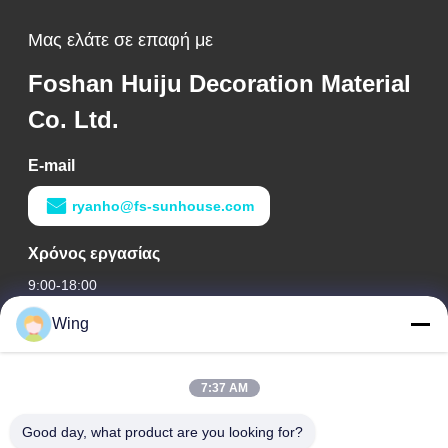
Μας ελάτε σε επαφή με
Foshan Huiju Decoration Material
Co. Ltd.
E-mail
ryanho@fs-sunhouse.com
Χρόνος εργασίας
9:00-18:00
Wing
Η διεύθυνσή μας
Διεύθυνση εταιρείας
7:37 AM
Διεθνές κτήριο Weiye, δρόμος Yixian, κωμόπολη του Δαλιού,
περιοχή Nanhai, πόλη Foshan
Good day, what product are you looking for?