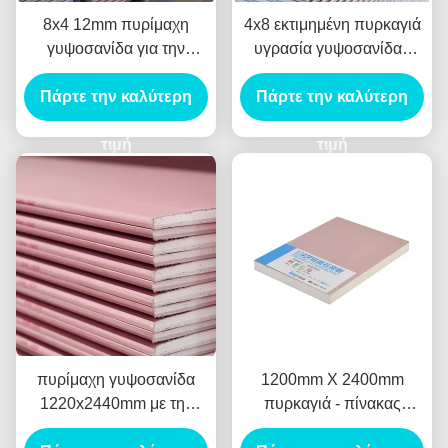
8x4 12mm πυρίμαχη
4x8 εκτιμημένη πυρκαγιά
γυψοσανίδα για την
υγρασία γυψοσανίδας
οικοδόμηση του
πινάκων γύψου -
χωρισμού διακοσμήσεων
Πάρτε την καλύτερη
απόδειξη 12mm για το
Πάρτε την καλύτερη
κτίριο γραφείων
τιμή
τιμή
πυρίμαχη γυψοσανίδα
1200mm X 2400mm
1220x2440mm με την
πυρκαγιά - πίνακας
τετραγωνική εκλεπτυμένη
ασβεστοκονιάματος