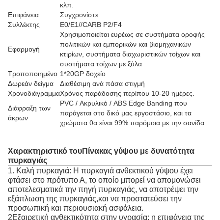
κλπ.
Επιφάνεια
Συγχρονίστε
Συλλέκτης
E0/E1//CARB P2/F4
Χρησιμοποιείται ευρέως σε συστήματα οροφής
πολιτικών και εμπορικών και βιομηχανικών
Εφαρμογή
κτιρίων, συστήματα διαχωριστικών τοίχων και
συστήματα τοίχων με ξύλα
Τροποποιημένο
1*20GP δοχείο
Δωρεάν δείγμα
Διαθέσιμη ανά πάσα στιγμή
Χρονοδιάγραμμα
Χρόνος παράδοσης περίπου 10-20 ημέρες.
PVC / Ακρυλικό / ABS Edge Banding που
Διάφραξη των
παράγεται στο δικό μας εργοστάσιο, και τα
άκρων
χρώματα θα είναι 99% παρόμοια με την σανίδα
Χαρακτηριστικό του
Πίνακας γύψου με δυνατότητα
πυρκαγιάς
1. Καλή πυρκαγιά: Η πυρκαγιά ανθεκτικού γύψου έχει
φτάσει στο πρότυπο Α, το οποίο μπορεί να απομονώσει
αποτελεσματικά την πηγή πυρκαγιάς, να αποτρέψει την
εξάπλωση της πυρκαγιάς,και να προστατεύσει την
προσωπική και περιουσιακή ασφάλεια.
2Εξαιρετική ανθεκτικότητα στην υγρασία: η επιφάνεια της